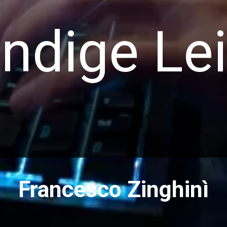
ändige Le
Francesco Zinghinì