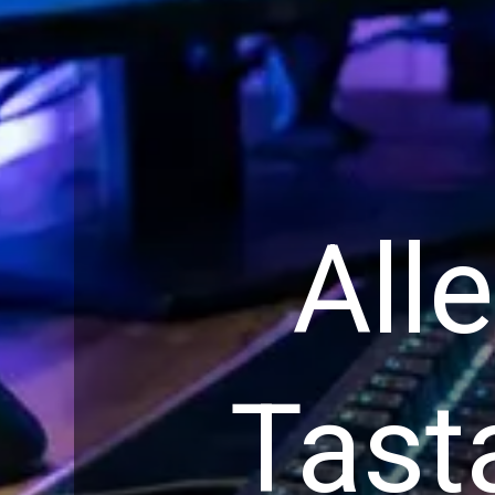
All
Tast