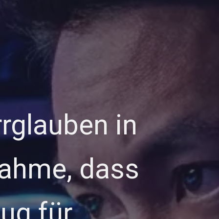
rrglauben in
nnahme, dass
ug für