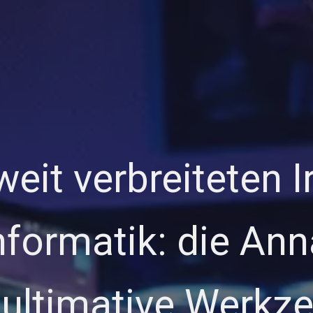
weit verbreiteten I
Informatik: die A
ultimative Werkze