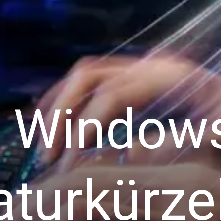
e Window
aturkürzel