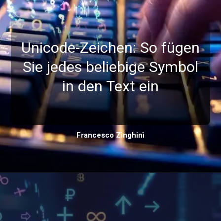
Unicode-Zeichen: So fügen
Sie jedes beliebige Symbol
in den Text ein
Francesco Zinghinì