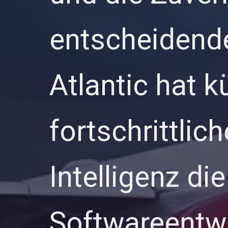
entscheidende
Atlantic hat k
fortschrittli
Intelligenz die
Softwareentw