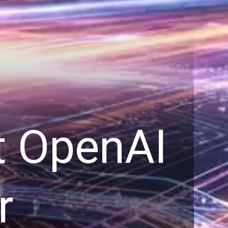
zt OpenAI
r