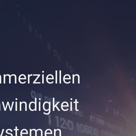
merziellen
hwindigkeit
Systemen