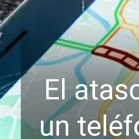
El ata
un telé