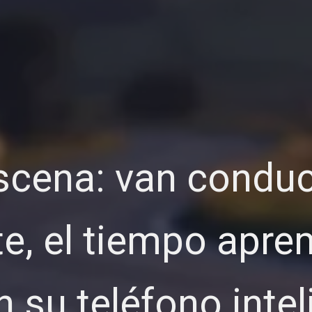
scena: van condu
te, el tiempo apre
su teléfono inteli