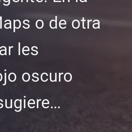
Maps o de otra
ar les
ojo oscuro
 sugiere…