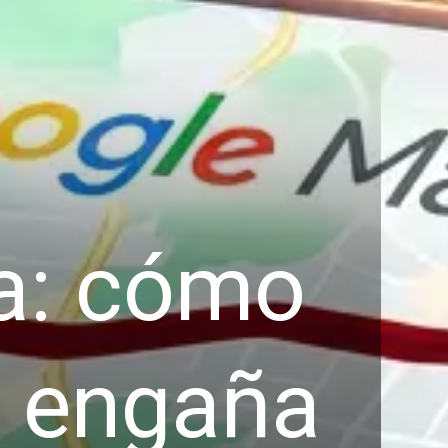
a: cómo
l engaña