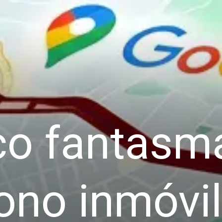
sco fantasm
fono inmóvi