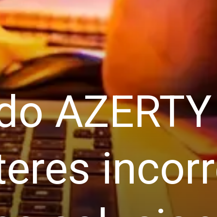
ado AZERTY
teres incorr