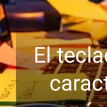
El tecl
carac