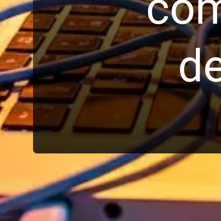
cóm
de