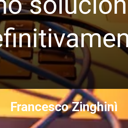
o solucion
finitivame
Francesco Zinghinì