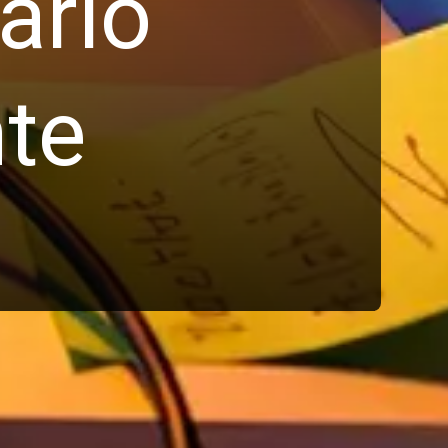
arlo
nte