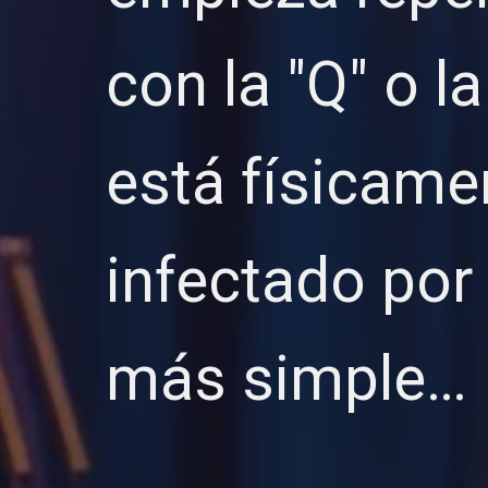
con la "Q" o la
está físicame
infectado por
más simple…