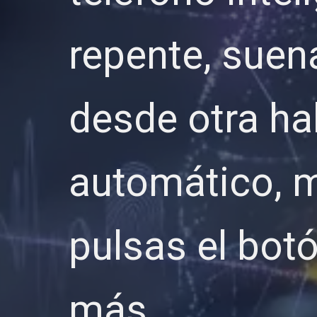
repente, suena
desde otra ha
automático, m
pulsas el bot
más…