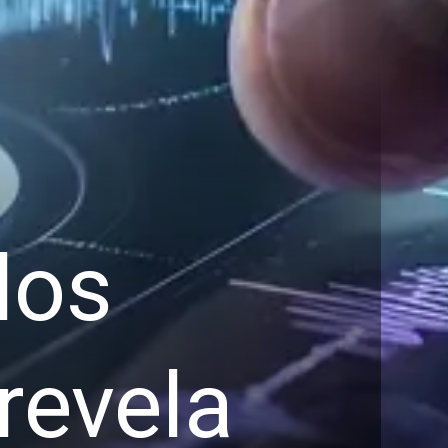
los
revela