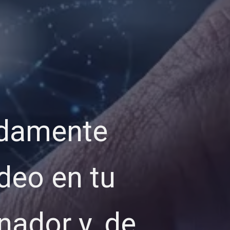
odamente
deo en tu
nador y, de