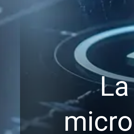
La
micro