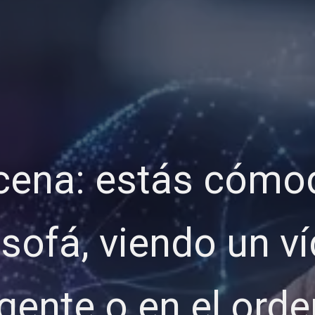
scena: estás cóm
sofá, viendo un ví
igente o en el orde