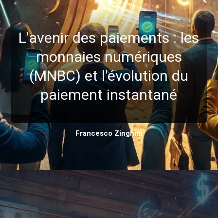
L'avenir des paiements : les
monnaies numériques
(MNBC) et l'évolution du
paiement instantané
Francesco Zinghinì