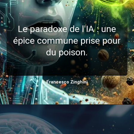
Le paradoxe de l'IA : une
épice commune prise pour
du poison.
Francesco Zinghinì