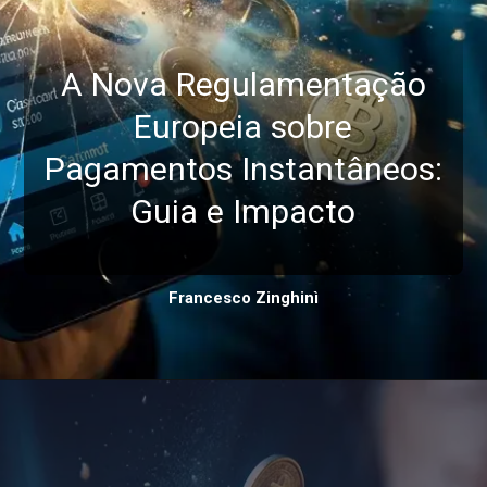
A Nova Regulamentação
Europeia sobre
Pagamentos Instantâneos:
Guia e Impacto
Francesco Zinghinì