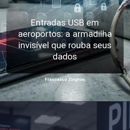
Entradas USB em
aeroportos: a armadilha
invisível que rouba seus
dados
Francesco Zinghinì