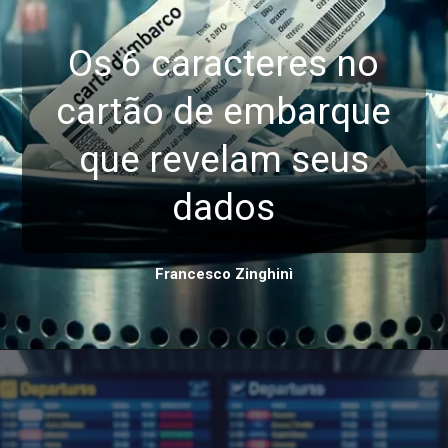
Os 6 caracteres no
cartão de embarque
que revelam seus
dados
Francesco Zinghinì