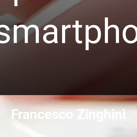
 smartph
Francesco Zinghinì