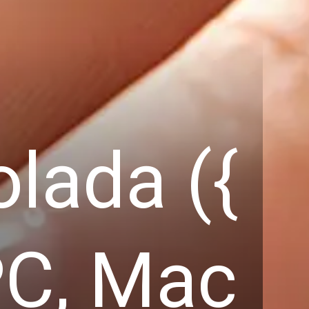
lada ({
PC, Mac