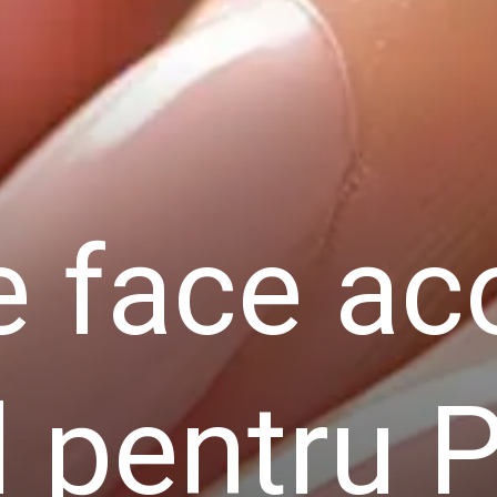
 face aco
id pentru 