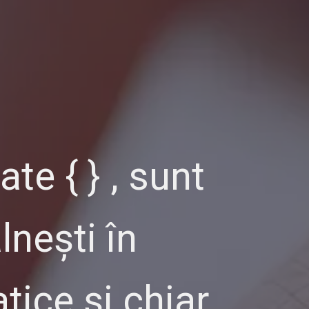
te { } , sunt
nești în
ice și chiar