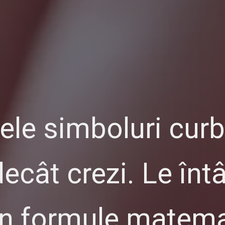
ele simboluri curba
ât crezi. Le întâl
în formule matemat