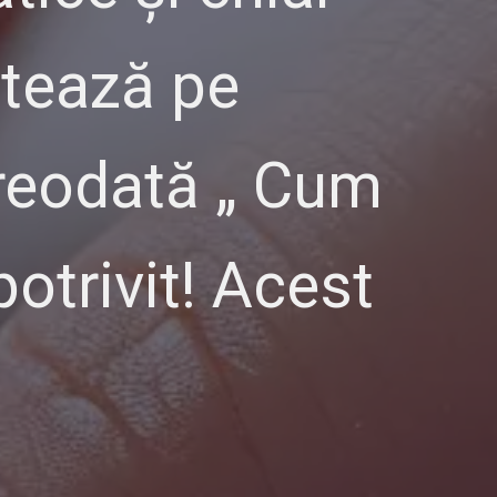
stează pe
vreodată „ Cum
potrivit! Acest