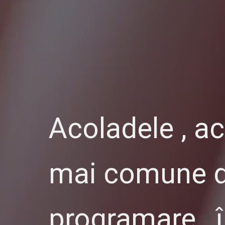
Acoladele , ac
mai comune dec
programare , 