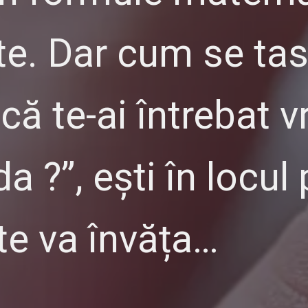
xte. Dar cum se ta
că te-ai întrebat 
 ?”, ești în locul 
te va învăța…