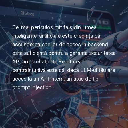
Cel mai periculos mit fals din lumea
inteligenței artificiale este credința că
ascunderea cheilor de acces în backend
este suficientă pentru a garanta securitatea
API-urilor chatbot . Realitatea
contraintuitivă este că, dacă LLM-ul tău are
acces la un API intern, un atac de tip
prompt injection…