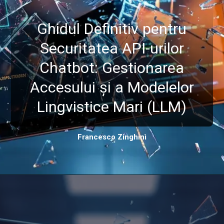
Ghidul Definitiv pentru
Securitatea API-urilor
Chatbot: Gestionarea
Accesului și a Modelelor
Lingvistice Mari (LLM)
Francesco Zinghinì