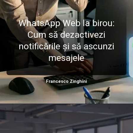
WhatsApp Web la birou:
Cum să dezactivezi
notificările și să ascunzi
mesajele
Francesco Zinghinì