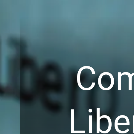
Com
Libe