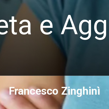
ta e Agg
Francesco Zinghinì