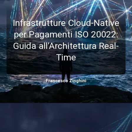
Infrastrutture Cloud-Native
per Pagamenti ISO 20022:
Guida all’Architettura Real-
Time
Francesco Zinghinì