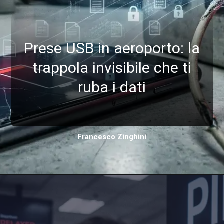
Prese USB in aeroporto: la
trappola invisibile che ti
ruba i dati
Francesco Zinghinì