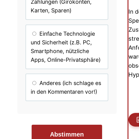
Zahlungen (Girokonten,
Karten, Sparen)
In 
Spe
Zus
Einfache Technologie
str
und Sicherheit (z.B. PC,
Anf
Smartphone, nützliche
war
Apps, Online-Privatsphäre)
obs
Hyp
Anderes (ich schlage es
in den Kommentaren vor!)
Abstimmen