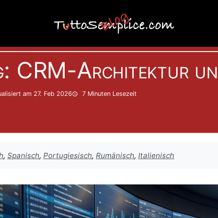
Informatik
: CRM-Architektur und
alisiert am 27. Feb 2026
7 Minuten
Lesezeit
h
,
Spanisch
,
Portugiesisch
,
Rumänisch
,
Italienisch