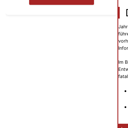
Jahr
führ
vorh
Info
Im B
Entw
fata