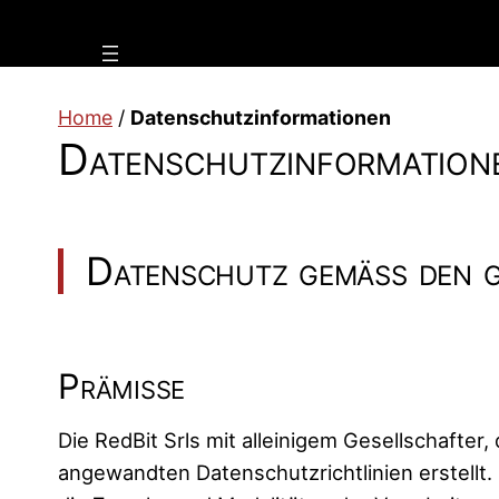
Vai
al
contenuto
Home
/
Datenschutzinformationen
Datenschutzinformation
Datenschutz gemäß den g
Prämisse
Die RedBit Srls mit alleinigem Gesellschafter,
angewandten Datenschutzrichtlinien erstell