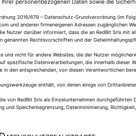
g Ihrer personenbezogenen Daten sowie die Siche
ordnung 2016/679 – Datenschutz-Grundverordnung (im Folgen
e.com und anderen firmeneigenen Adressen zugänglichen W
ie Nutzer darüber informiert, dass die an RedBit Srls mit a
 genannten Rechtsvorschriften und der Geheimhaltungspfl
te und nicht für andere Websites, die der Nutzer möglicherw
uf spezifische Datenverarbeitungen, die innerhalb dieser 
in den entsprechenden, von diesen Verantwortlichen bere
hnungswerkzeuge enthält, von denen einige von Drittanbiet
 von RedBit Srls als Einzelunternehmen durchgeführten D
g und Speicherbegrenzung, Datenminimierung, Richtigkeit, I