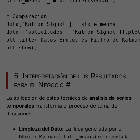
plt.title('Datos Brutos vs Filtro de Kalman
plt.show()
6. Interpretación de los Resultados
para el Negocio
#
La aplicación de estas técnicas de
análisis de series
temporales
transforma el proceso de toma de
decisiones:
Limpieza del Dato:
La línea generada por el
filtro de Kalman (
) representa la
state_means
“verdad” del negocio, depurada de la varianza
diaria aleatoria.
Alerta Temprana (Early Warning):
Si el dato
real se desvía del filtro de Kalman más allá de