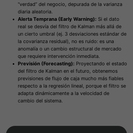
un cierto umbral (ej. 3 desviaciones estándar de
la covarianza residual), no es ruido: es una
anomalía o un cambio estructural de mercado
que requiere intervención inmediata.
Previsión (Forecasting):
Proyectando el estado
del filtro de Kalman en el futuro, obtenemos
previsiones de flujo de caja mucho más fiables
respecto a la regresión lineal, porque el filtro se
adapta dinámicamente a la velocidad de
cambio del sistema.
En Breve (
TL;DR
)
#
📧
¡Solo para suscriptores!
El enfoque ingenieril transforma los KPI
en señales a procesar, permitiendo
Acceso anticipado a contenido exclusivo y promo