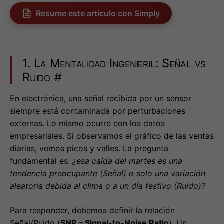
1. La Mentalidad Ingenieril: Señal vs
Ruido
#
En electrónica, una señal recibida por un sensor
siempre está contaminada por perturbaciones
externas. Lo mismo ocurre con los datos
empresariales. Si observamos el gráfico de las ventas
diarias, vemos picos y valles. La pregunta
fundamental es:
¿esa caída del martes es una
tendencia preocupante (Señal) o solo una variación
aleatoria debida al clima o a un día festivo (Ruido)?
Para responder, debemos definir la relación
Señal/Ruido (
SNR – Signal-to-Noise Ratio
). Un
enfoque basado en la
física de sistemas
nos enseña
que:
La Señal
es la información determinista, a