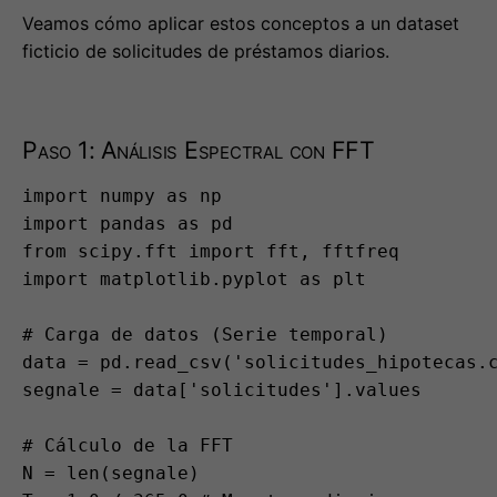
Paso 1: Análisis Espectral con FFT
import numpy as np

import pandas as pd

from scipy.fft import fft, fftfreq

import matplotlib.pyplot as plt

# Carga de datos (Serie temporal)

data = pd.read_csv('solicitudes_hipotecas.c
segnale = data['solicitudes'].values

# Cálculo de la FFT

N = len(segnale)

T = 1.0 / 365.0 # Muestreo diario

yf = fft(segnale)

xf = fftfreq(N, T)[:N//2]
