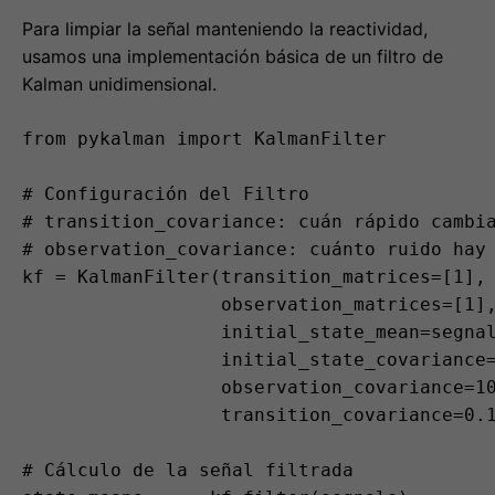
from pykalman import KalmanFilter

# Configuración del Filtro

# transition_covariance: cuán rápido cambia
# observation_covariance: cuánto ruido hay 
kf = KalmanFilter(transition_matrices=[1],

                  observation_matrices=[1],
                  initial_state_mean=segnal
                  initial_state_covariance=
                  observation_covariance=10
                  transition_covariance=0.1
# Cálculo de la señal filtrada

state_means, _ = kf.filter(segnale)

# Comparación

data['Kalman_Signal'] = state_means

data[['solicitudes', 'Kalman_Signal']].plot