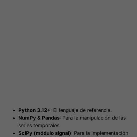
Python 3.12+
: El lenguaje de referencia.
NumPy & Pandas
: Para la manipulación de las
series temporales.
SciPy (módulo signal)
: Para la implementación
de filtros digitales y transformadas.
PyKalman o FilterPy
: Librerías optimizadas
para la implementación de los filtros de Kalman.