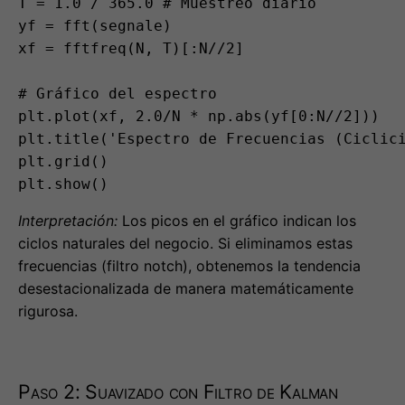
# Gráfico del espectro

plt.plot(xf, 2.0/N * np.abs(yf[0:N//2]))

plt.title('Espectro de Frecuencias (Ciclici
plt.grid()

plt.show()
Interpretación:
Los picos en el gráfico indican los
ciclos naturales del negocio. Si eliminamos estas
frecuencias (filtro notch), obtenemos la tendencia
desestacionalizada de manera matemáticamente
rigurosa.
Paso 2: Suavizado con Filtro de Kalman
Para limpiar la señal manteniendo la reactividad,
usamos una implementación básica de un filtro de
Kalman unidimensional.