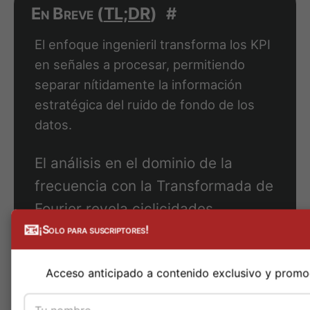
separar nítidamente la información
estratégica del ruido de fondo de los
datos.
El análisis en el dominio de la
frecuencia con la Transformada de
Fourier revela ciclicidades
¡Suscríbete al Boletín!
invisibles, superando las
Al enviar, aceptas nuestra
Política de pr
intuiciones basadas en la simple
observación temporal.
Implementar el filtro de Kalman
ofrece una estimación de la
tendencia en tiempo real,