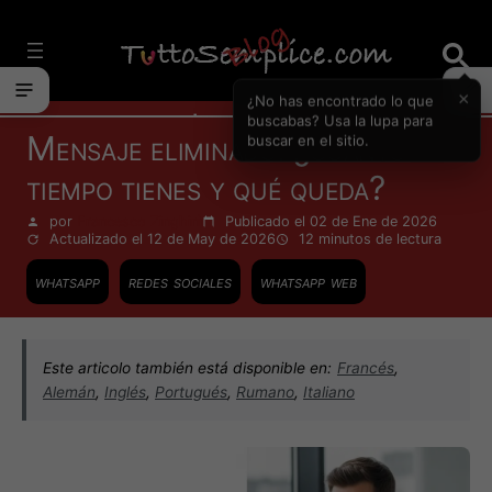
Vai
al
contenuto
×
¿No has encontrado lo que
Internet
buscabas? Usa la lupa para
Mensaje eliminado: ¿cuánto
buscar en el sitio.
tiempo tienes y qué queda?
por
Francesco Zinghinì
Publicado el 02 de Ene de 2026
Actualizado el 12 de May de 2026
12 minutos
de lectura
whatsapp
redes sociales
whatsapp web
Este articolo también está disponible en:
Francés
,
Alemán
,
Inglés
,
Portugués
,
Rumano
,
Italiano