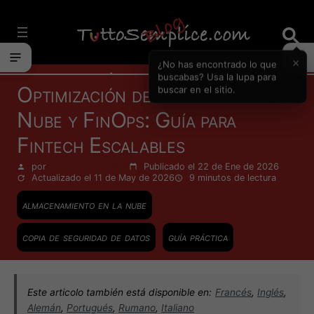
Vai
al
contenuto
×
¿No has encontrado lo que
Informática
buscabas? Usa la lupa para
Optimización de Costes en la
buscar en el sitio.
Nube y FinOps: Guía para
Fintech Escalables
por
Francesco Zinghinì
Publicado el 22 de Ene de 2026
Actualizado el 11 de May de 2026
9 minutos
de lectura
almacenamiento en la nube
copia de seguridad de datos
guía práctica
Este articolo también está disponible en:
Francés
,
Inglés
,
Alemán
,
Portugués
,
Rumano
,
Italiano