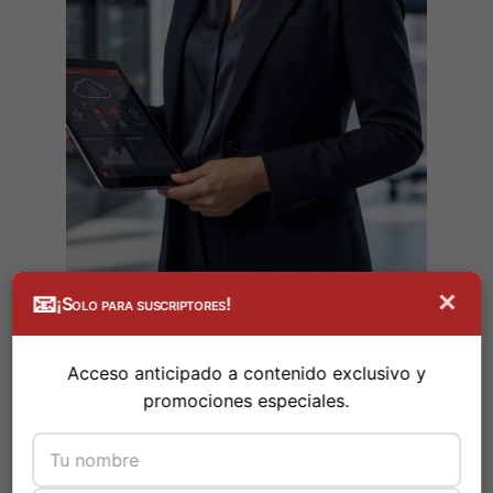
×
📧
¡Solo para suscriptores!
La adopción del método FinOps
Acceso anticipado a contenido exclusivo y
transforma la infraestructura en la nube en
promociones especiales.
un activo estratégico para las empresas
Fintech.