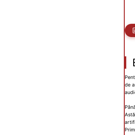
Pent
de a
audi
Până 
Astă
arti
Prim