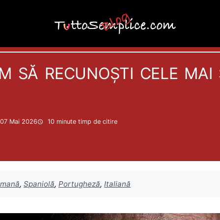
Actualitate
 să recunoști cele mai s
a 07 Mai 2026
10 minute
timp de citire
rmană
,
Spaniolă
,
Portugheză
,
Italiană