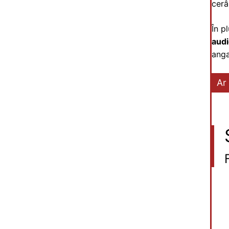
cerâ
În p
aud
anga
Ar