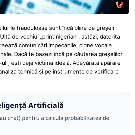
ilurile frauduloase sunt încă pline de greșeli
ită de vechiul „prinț nigerian”: astăzi, datorită
ci creează comunicări impecabile, clone vocale
ginale. Dacă te bazezi încă pe căutarea greșelilor
-ul
, ești deja victima ideală. Adevărata apărare
naliza tehnică și pe instrumente de verificare
ligență Artificială
au chat) pentru a calcula probabilitatea de