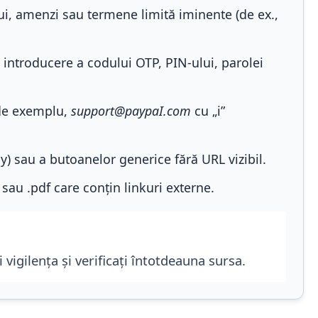
i, amenzi sau termene limită iminente (de ex.,
e introducere a codului OTP, PIN-ului, parolei
de exemplu,
support@paypaI.com
cu „i”
ly) sau a butoanelor generice fără URL vizibil.
e sau .pdf care conțin linkuri externe.
vigilența și verificați întotdeauna sursa.