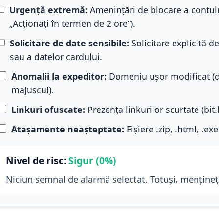
Urgență extremă:
Amenințări de blocare a contulu
„Acționați în termen de 2 ore”).
Solicitare de date sensibile:
Solicitare explicită d
sau a datelor cardului.
Anomalii la expeditor:
Domeniu ușor modificat (
majuscul).
Linkuri ofuscate:
Prezența linkurilor scurtate (bit.
Atașamente neașteptate:
Fișiere .zip, .html, .ex
Nivel de risc:
Sigur (0%)
Niciun semnal de alarmă selectat. Totuși, mențineți 