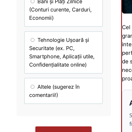
Bani și Plăți Zilnice
(Conturi curente, Carduri,
Economii)
Cel 
gram
Tehnologie Ușoară și
inte
Securitate (ex. PC,
perf
Smartphone, Aplicații utile,
de 
Confidențialitate online)
nec
pro
Altele (sugerez în
comentarii!)
S
f