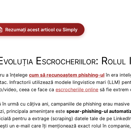
Rezumați acest articol cu Simply
Evoluția Escrocheriilor: Rolul In
ru a înțelege
cum să recunoaștem phishing-ul
în era intel
tac. Infractorii utilizează modele lingvistice mari (LLM) pe
o/video, ceea ce face ca
escrocheriile online
să fie extrem d
în urmă cu câțiva ani, campaniile de phishing erau masive și generice
zi, principala amenințare este
spear-phishing-ul automati
ficială pentru a extrage (scraping) datele tale de pe LinkedI
ești un e-mail care îți menționează exact rolul în companie, 