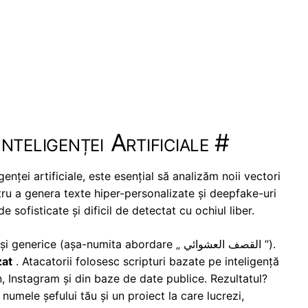
teligenței Artificiale
#
igenței artificiale, este esențial să analizăm noii vectori
ntru a genera texte hiper-personalizate și deepfake-uri
e sofisticate și dificil de detectat cu ochiul liber.
 (așa-numita abordare „ القصف العشوائي ”).
zat
. Atacatorii folosesc scripturi bazate pe inteligență
n, Instagram și din baze de date publice. Rezultatul?
numele șefului tău și un proiect la care lucrezi,