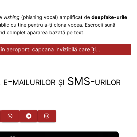
de
vishing
(phishing vocal) amplificat de
deepfake-urile
blic cu tine pentru a-ți clona vocea. Escrocii sună
lind complet apărarea bazată pe text.
în aeroport: capcana invizibilă care îți…
a e-mailurilor și SMS-urilor