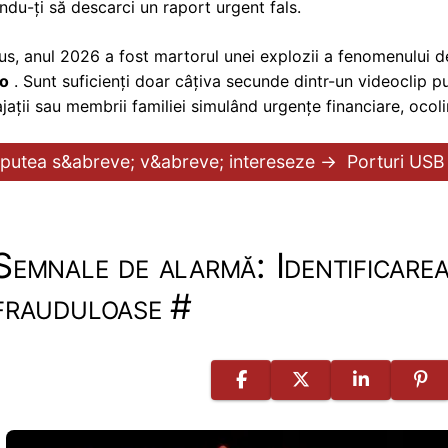
ndu-ți să descarci un raport urgent fals.
lus, anul 2026 a fost martorul unei explozii a fenomenului 
io
. Sunt suficienți doar câțiva secunde dintr-un videoclip pu
jații sau membrii familiei simulând urgențe financiare, oco
 putea s&abreve; v&abreve; intereseze →
Porturi USB 
Semnale de alarmă: Identificare
frauduloase
#