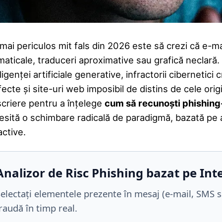
mai periculos mit fals din 2026 este să crezi că e-ma
aticale, traduceri aproximative sau grafică neclară. U
ligenței artificiale generative, infractorii ciberneti
ecte și site-uri web imposibil de distins de cele ori
scriere pentru a înțelege
cum să recunoști phishing
esită o schimbare radicală de paradigmă, bazată pe a
active.
Analizor de Risc Phishing bazat pe Inte
electați elementele prezente în mesaj (e-mail, SMS s
raudă în timp real.