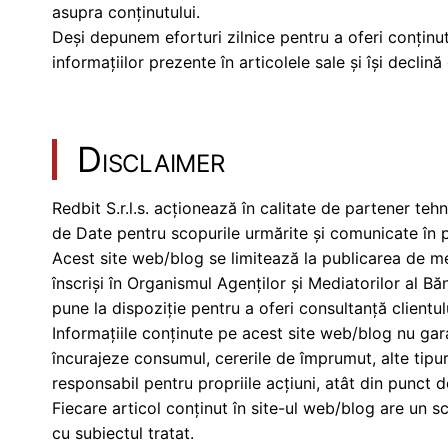
asupra conținutului.
Deși depunem eforturi zilnice pentru a oferi conținut
informațiilor prezente în articolele sale și își declin
Disclaimer
Redbit S.r.l.s. acționează în calitate de partener te
de Date pentru scopurile urmărite și comunicate în p
Acest site web/blog se limitează la publicarea de me
înscriși în Organismul Agenților și Mediatorilor al Băn
pune la dispoziție pentru a oferi consultanță clientul
Informațiile conținute pe acest site web/blog nu garan
încurajeze consumul, cererile de împrumut, alte tipuri
responsabil pentru propriile acțiuni, atât din punct de
Fiecare articol conținut în site-ul web/blog are un sc
cu subiectul tratat.