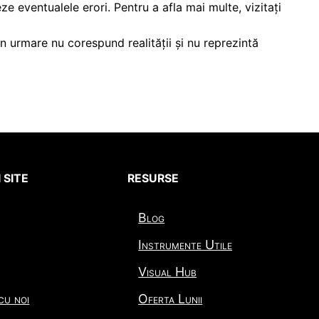
ze eventualele erori. Pentru a afla mai multe, vizitați
in urmare nu corespund realității și nu reprezintă
 SITE
RESURSE
Blog
Instrumente Utile
Visual Hub
cu noi
Oferta Lunii