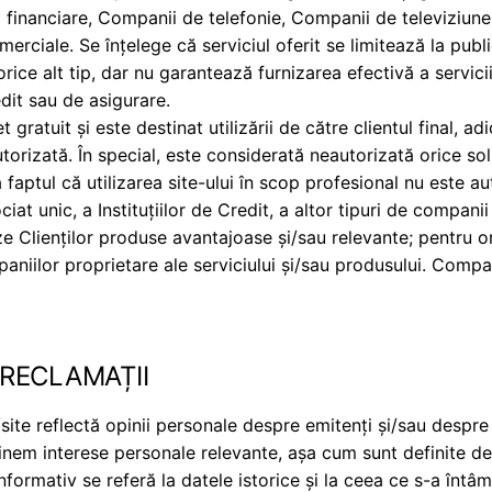
ii financiare, Companii de telefonie, Companii de televiziun
omerciale. Se înțelege că serviciul oferit se limitează la pu
ice alt tip, dar nu garantează furnizarea efectivă a servici
dit sau de asigurare.
atuit și este destinat utilizării de către clientul final, adic
torizată. În special, este considerată neautorizată orice so
că faptul că utilizarea site-ului în scop profesional nu este a
at unic, a Instituțiilor de Credit, a altor tipuri de companii 
Clienților produse avantajoase și/sau relevante; pentru ori
aniilor proprietare ale serviciului și/sau produsului. Compa
reclamații
site reflectă opinii personale despre emitenți și/sau despre 
nem interese personale relevante, așa cum sunt definite de 
informativ se referă la datele istorice și la ceea ce s-a întâm