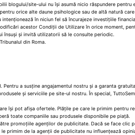
ilii blogului/site-ului nu își asumă nicio răspundere pentru 
 pentru orice alte daune psihologice sau de altă natură care
intenționează în niciun fel să încurajeze investițiile financiar
ficări acestor Condiții de Utilizare în orice moment, pentru
 însuși și invită utilizatorii să le consulte periodic.
 Tribunalul din Roma.
Pentru a susține angajamentul nostru și a garanta gratuitate
odusele și serviciile pe site-ul nostru. În special, TuttoS
care își pot afișa ofertele. Plățile pe care le primim pentru 
operă toate companiile sau produsele disponibile pe piață.
către promoțiile agenților de publicitate. Dacă se face clic pe
le primim de la agenții de publicitate nu influențează opinia