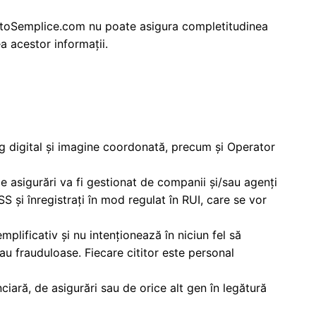
 TuttoSemplice.com nu poate asigura completitudinea
ea acestor informații.
ing digital și imagine coordonată, precum și Operator
e asigurări va fi gestionat de companii și/sau agenți
SS și înregistrați în mod regulat în RUI, care se vor
mplificativ și nu intenționează în niciun fel să
 sau frauduloase. Fiecare cititor este personal
ciară, de asigurări sau de orice alt gen în legătură