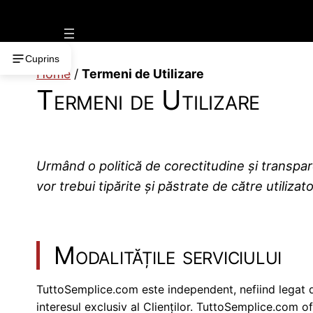
Vai
al
contenuto
Cuprins
Home
/
Termeni de Utilizare
Termeni de Utilizare
Urmând o politică de corectitudine și transparen
vor trebui tipărite și păstrate de către utilizato
Modalitățile serviciului
TuttoSemplice.com este independent, nefiind legat de n
interesul exclusiv al Clienților. TuttoSemplice.com ofe