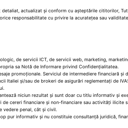
 detaliat, actualizat și conform cu așteptările cititorilor,
ă orice responsabilitate cu privire la acuratețea sau validitat
hnologic, de servicii ICT, de servicii web, marketing, market
ropria sa Notă de Informare privind Confidențialitatea.
saje promoționale. Serviciul de intermediere financiară și d
cii Italiei și/sau de brokeri de asigurări reglementați de IVA
ui.
tează niciun rezultat și sunt doar cu titlu informativ și exe
 de cereri financiare și non-financiare sau activități ilicite
 vedere penal, cât și civil.
op pur informativ și nu constituie consultanță juridică, finan