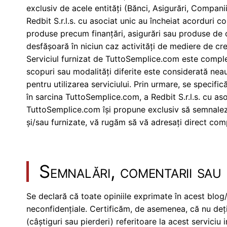
exclusiv de acele entități (Bănci, Asigurări, Compan
Redbit S.r.l.s. cu asociat unic au încheiat acorduri c
produse precum finanțări, asigurări sau produse de or
desfășoară în niciun caz activități de mediere de cre
Serviciul furnizat de TuttoSemplice.com este complet gr
scopuri sau modalități diferite este considerată neau
pentru utilizarea serviciului. Prin urmare, se specifi
în sarcina TuttoSemplice.com, a Redbit S.r.l.s. cu asoci
TuttoSemplice.com își propune exclusiv să semnaleze 
și/sau furnizate, vă rugăm să vă adresați direct comp
Semnalări, comentarii sau 
Se declară că toate opiniile exprimate în acest blog/
neconfidențiale. Certificăm, de asemenea, că nu deți
(câștiguri sau pierderi) referitoare la acest serviciu 