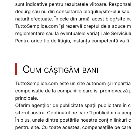
sunt indicative pentru rezultatele viitoare. Responsab
decurg sau nu din consultarea blogului/site-ului sau
natură efectuate. În cele din urmă, acest blog/site nu 
TuttoSemplice.com își rezervă dreptul de a aduce modi
reglementare sau la eventualele variații ale Serviciului
Pentru orice tip de litigiu, instanța competentă va fi
Cum câștigăm bani
TuttoSemplice.com este un site autonom și imparțial. 
compensație de la companiile care își promovează pr
principale.
Oferim agenților de publicitate spații publicitare în 
site-ul nostru. Conținutul pe care îl publicăm nu ac
În plus, unele dintre postările noastre conțin linkuri 
pentru site. Cu toate acestea, compensațiile pe care 