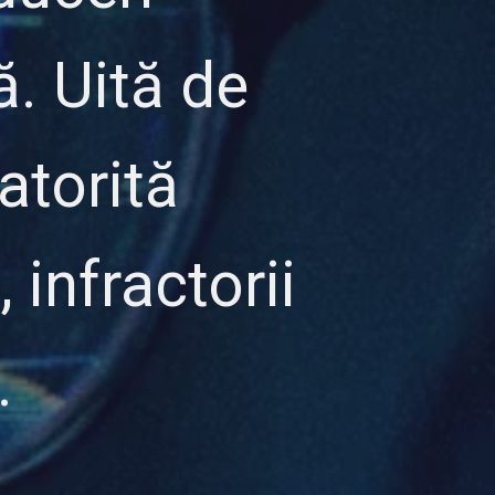
. Uită de
datorită
, infractorii
…