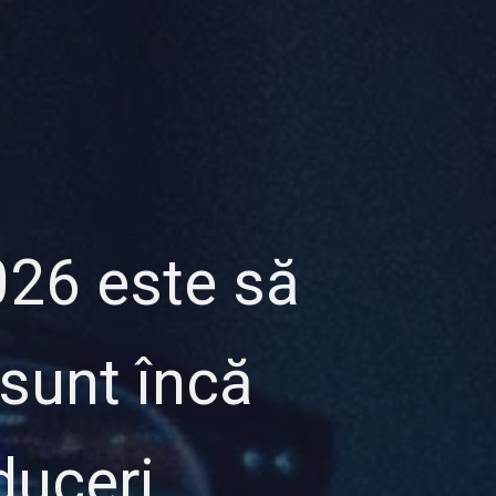
026 este să
 sunt încă
duceri