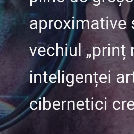
aproximative s
vechiul „prinț 
inteligenței ar
cibernetici c