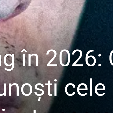
ng în 2026:
unoști cele