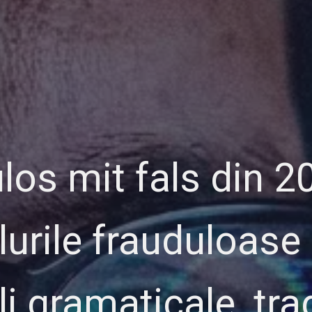
los mit fals din 2
lurile frauduloase
li gramaticale, tra