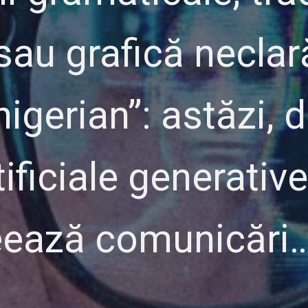
au grafică neclară
nigerian”: astăzi, 
tificiale generative
reează comunicări