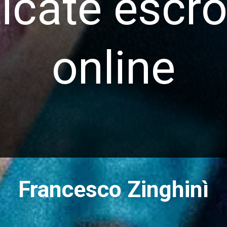
ticate escro
online
Francesco Zinghinì