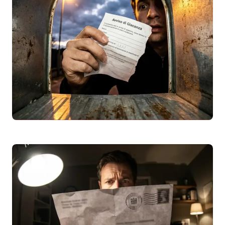
Raccomandata Market 5497: Chi è il Mittente?
Guida Completa
Avviso di giacenza
per la raccomandata
market 5497? Scopri chi è il mittente
(spesso utility come Hera, aziende, enti)
e…