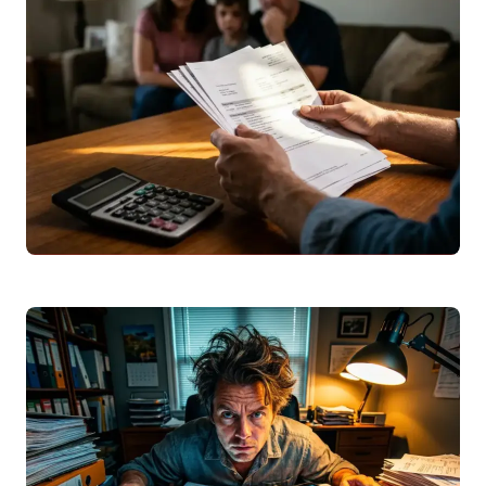
computador em 2026. Aprenda a ler o
código QR, usar
sem
o celular,…
Leggi articolo
Euribor
Maio 2026: Impacto na Prestação do
Crédito Habitação em Portugal
Descubra os valores da
Euribor
em maio
2026 (6 e 12 meses), a evolução histórica
e o impacto exato na…
Leggi articolo