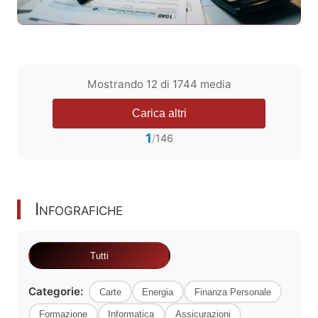
IRS
2025: Como Preencher a Declaração de
Rendimentos Passo a Passo
Mostrando 12 di 1744 media
Guia completo para preencher a
declaração
irs
2025 (entrega em 2026).
Carica altri
Conheça os prazos, novidades fiscais,
1
/
146
deduções e evite os…
Leggi articolo
Infografiche
Tutti
Categorie:
Carte
Energia
Finanza Personale
Formazione
Informatica
Assicurazioni