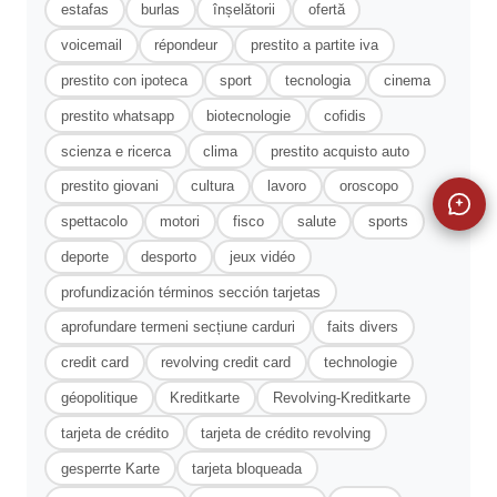
estafas
burlas
înșelătorii
ofertă
voicemail
répondeur
prestito a partite iva
prestito con ipoteca
sport
tecnologia
cinema
prestito whatsapp
biotecnologie
cofidis
scienza e ricerca
clima
prestito acquisto auto
prestito giovani
cultura
lavoro
oroscopo
spettacolo
motori
fisco
salute
sports
deporte
desporto
jeux vidéo
profundización términos sección tarjetas
aprofundare termeni secțiune carduri
faits divers
credit card
revolving credit card
technologie
géopolitique
Kreditkarte
Revolving-Kreditkarte
tarjeta de crédito
tarjeta de crédito revolving
gesperrte Karte
tarjeta bloqueada