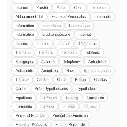
Internet
Prestiti
Mutui
Conti
Telefonia
Abbonamenti TV
Finanzas Personales
Informatik
Informática
Informática
Informatique
Informatică
Credite ipotecare
Internet
Internet
Internet
Internet
Téléphonie
Telefonie
Telefonie
Telefonia
Telefonía
Mortgages
Attualità
Telephony
Actualidad
Actualitate
Actualités
News
Senza categoria
Tarjetas
Carduri
Cards
Karten
Cartões
Cartes
Prêts Hypothécaires
Hypotheken
Hipotecas
Formation
Training
Formación
Formação
Formare
Internet
Internet
Personal Finance
Persönliche Finanzen
Finanças Pessoais
Finanțe Personale