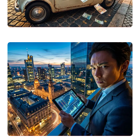
Seguro Automóvel Barato 2026: Como Comparar
e Poupar na Apólice
Descubra como encontrar um seguro
automóvel barato em 2026. Guia completo
sobre comparadores, franquias,
coberturas e dicas para poupar na…
Leggi articolo