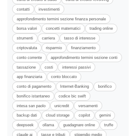
contatti
investimenti
approfondimento termini sezione finanza personale
borsa valori
concetti matematici
trading online
strumenti
carriera
tasso di interesse
criptovaluta
risparmio
finanziamento
conto corrente
approfondimento termini sezione conti
tassazione
costi
interessi passivi
app finanziaria
conto bloccato
conto di pagamento
Internet-Banking
bonifico
bonifico istantaneo
codice bic swift
intesa san paolo
unicredit
versamenti
backup dati
cloud storage
copilot
gemini
deepseek
ollama
guadagnare online
truffe
claude ai
tasse e tributi
stipendio medio