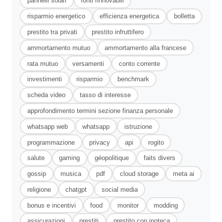
pannelli solari
fonti rinnovabili
risparmio energetico
efficienza energetica
bolletta
prestito tra privati
prestito infruttifero
ammortamento mutuo
ammortamento alla francese
rata mutuo
versamenti
conto corrente
investimenti
risparmio
benchmark
scheda video
tasso di interesse
approfondimento termini sezione finanza personale
whatsapp web
whatsapp
istruzione
programmazione
privacy
api
rogito
salute
gaming
géopolitique
faits divers
gossip
musica
pdf
cloud storage
meta ai
religione
chatgpt
social media
bonus e incentivi
food
monitor
modding
assicurazioni
prestiti
prestito con ipoteca