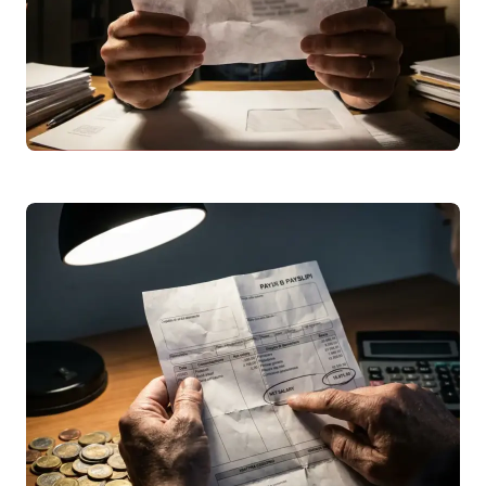
Leggi articolo
Raccomandata Market 5496: Chi è il Mittente?
Guida Completa
Hai ricevuto un
avviso di giacenza
per una
raccomandata market 5496? Scopri i
mittenti più probabili (
INPS
, utility, banche)
e…
Leggi articolo