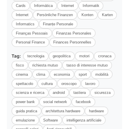
Cards
Informática
Internet
Informatik
Internet
Persönliche Finanzen
Konten
Karten
Informatics
Finanțe Personale
Finanças Pessoais
Finanzas Personales
Personal Finance
Finances Personnelles
Tag:
tecnologia
geopolitica
motori
cronaca
fisco
richiesta mutuo
tasso di interesse mutuo
cinema
clima
economia
sport
mobilità
spettacolo
cultura
oroscopo
lavoro
scienza e ricerca
android
tastiera
sicurezza
power bank
social network
facebook
guida pratica
architettura hardware
hardware
emulazione
Software
intelligenza artificiale