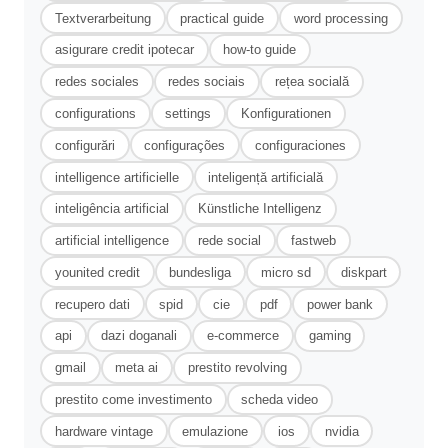
Textverarbeitung
practical guide
word processing
asigurare credit ipotecar
how-to guide
redes sociales
redes sociais
rețea socială
configurations
settings
Konfigurationen
configurări
configurações
configuraciones
intelligence artificielle
inteligență artificială
inteligência artificial
Künstliche Intelligenz
artificial intelligence
rede social
fastweb
younited credit
bundesliga
micro sd
diskpart
recupero dati
spid
cie
pdf
power bank
api
dazi doganali
e-commerce
gaming
gmail
meta ai
prestito revolving
prestito come investimento
scheda video
hardware vintage
emulazione
ios
nvidia