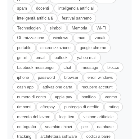
spam
docenti
inteligencia artificial
inteligență artificială
festival sanremo
Technologien
simboli
Memoria
Wi-Fi
Ottimizzazione
windows
mac
vocali
portatile
sincronizzazione
google chrome
gmail
email
outlook
yahoo mail
facebook messenger
chat
imessage
blocco
iphone
password
browser
errori windows
cash app
attivazione carta
recupero account
numero di conto
apple pay
bonifico
venmo
rimborsi
afterpay
punteggio di credito
rating
mercato del lavoro
logistica
visione artificiale
crittografia
scambio chiavi
pec
database
tracking
architettura software
codici a barre