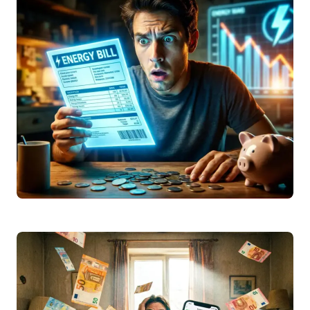
Scopri la tabella completa dello
stipendio
netto
2026 da lordo (
RAL
). Confronto
settore privato e pubblico, calcolo
IRPEF
e
simulatore…
Leggi articolo
Fornecedor de eletricidade barato 2026: como
mudar e poupar na fatura
Descubra como encontrar a eletricidade
mais barata em 2026 em Portugal. Guia
completo sobre o mercado livre, simulador