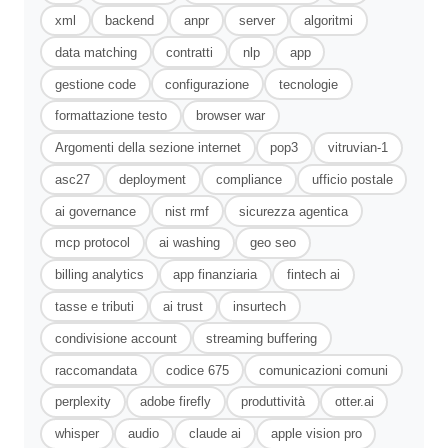
xml
backend
anpr
server
algoritmi
data matching
contratti
nlp
app
gestione code
configurazione
tecnologie
formattazione testo
browser war
Argomenti della sezione internet
pop3
vitruvian-1
asc27
deployment
compliance
ufficio postale
ai governance
nist rmf
sicurezza agentica
mcp protocol
ai washing
geo seo
billing analytics
app finanziaria
fintech ai
tasse e tributi
ai trust
insurtech
condivisione account
streaming buffering
raccomandata
codice 675
comunicazioni comuni
perplexity
adobe firefly
produttività
otter.ai
whisper
audio
claude ai
apple vision pro