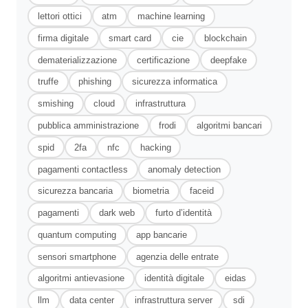
lettori ottici
atm
machine learning
firma digitale
smart card
cie
blockchain
dematerializzazione
certificazione
deepfake
truffe
phishing
sicurezza informatica
smishing
cloud
infrastruttura
pubblica amministrazione
frodi
algoritmi bancari
spid
2fa
nfc
hacking
pagamenti contactless
anomaly detection
sicurezza bancaria
biometria
faceid
pagamenti
dark web
furto d’identità
quantum computing
app bancarie
sensori smartphone
agenzia delle entrate
algoritmi antievasione
identità digitale
eidas
llm
data center
infrastruttura server
sdi