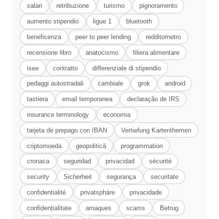
salari
retribuzione
turismo
pignoramento
aumento stipendio
ligue 1
bluetooth
beneficenza
peer to peer lending
redditometro
recensione libro
anatocismo
filiera alimentare
isee
contratto
differenziale di stipendio
pedaggi autostradali
cambiale
grok
android
tastiera
email temporanea
declaração de IRS
insurance terminology
economia
tarjeta de prepago con IBAN
Vertiefung Kartenthemen
criptomoeda
geopolitică
programmation
cronaca
seguridad
privacidad
sécurité
security
Sicherheit
segurança
securitate
confidentialité
privatsphäre
privacidade
confidențialitate
arnaques
scams
Betrug