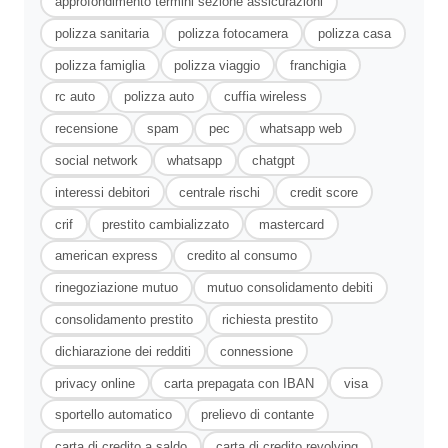
approfondimento termini sezione assicurazioni
polizza sanitaria
polizza fotocamera
polizza casa
polizza famiglia
polizza viaggio
franchigia
rc auto
polizza auto
cuffia wireless
recensione
spam
pec
whatsapp web
social network
whatsapp
chatgpt
interessi debitori
centrale rischi
credit score
crif
prestito cambializzato
mastercard
american express
credito al consumo
rinegoziazione mutuo
mutuo consolidamento debiti
consolidamento prestito
richiesta prestito
dichiarazione dei redditi
connessione
privacy online
carta prepagata con IBAN
visa
sportello automatico
prelievo di contante
carta di credito a saldo
carta di credito revolving