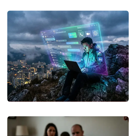
Simulador de Crédito Habitação 2026: Calcule a
sua Prestação Mensal
Utilize o nosso simulador de crédito
habitação 2026 para calcular a sua
prestação mensal. Descubra como a
Euribor
, o
spread
,…
Leggi articolo
Como usar
WhatsApp
Web no computador: guia
completo passo a passo 2026
Descubra como usar o
WhatsApp
Web no