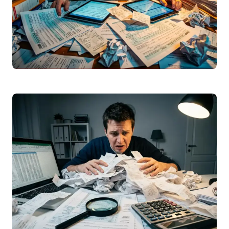
IRS
2025: Como Preencher a Declaração de
Rendimentos Passo a Passo
Guia completo para preencher a
declaração
irs
2025 (entrega em 2026).
Conheça os prazos, novidades fiscais,
deduções e evite os…
Leggi articolo