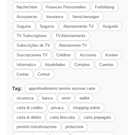
Nachrichten
Finances Personnelles
Fortbildung
Assurances
Insurance
Versicherungen
Seguros
Seguros
Abonnements TV
Asigurări
TV Subscriptions
TV-Abonnements
Subscrições de TV
Abonamente TV
Suscripciones TV
Créditos
Accounts
Konten
Informatics
Atualidades
Comptes
Cuentas
Contas
Conturi
Tag:
approfondimento termini sezione carte
sicurezza
banca
errori
wallet
carta di credito
privacy
shopping online
carta di debito
carta bloccata
carta prepagata
prestito ristrutturazione
protezione