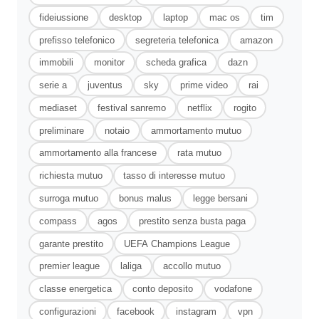
fideiussione
desktop
laptop
mac os
tim
prefisso telefonico
segreteria telefonica
amazon
immobili
monitor
scheda grafica
dazn
serie a
juventus
sky
prime video
rai
mediaset
festival sanremo
netflix
rogito
preliminare
notaio
ammortamento mutuo
ammortamento alla francese
rata mutuo
richiesta mutuo
tasso di interesse mutuo
surroga mutuo
bonus malus
legge bersani
compass
agos
prestito senza busta paga
garante prestito
UEFA Champions League
premier league
laliga
accollo mutuo
classe energetica
conto deposito
vodafone
configurazioni
facebook
instagram
vpn