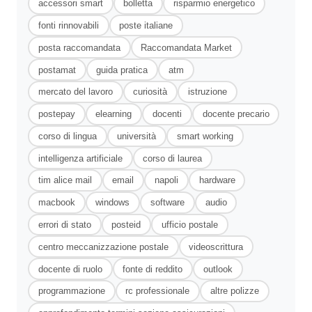
accessori smart
bolletta
risparmio energetico
fonti rinnovabili
poste italiane
posta raccomandata
Raccomandata Market
postamat
guida pratica
atm
mercato del lavoro
curiosità
istruzione
postepay
elearning
docenti
docente precario
corso di lingua
università
smart working
intelligenza artificiale
corso di laurea
tim alice mail
email
napoli
hardware
macbook
windows
software
audio
errori di stato
posteid
ufficio postale
centro meccanizzazione postale
videoscrittura
docente di ruolo
fonte di reddito
outlook
programmazione
rc professionale
altre polizze