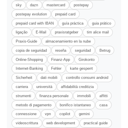
sky
dazn
mastercard
postepay
postepay evolution
prepaid card
prepaid card with IBAN
guía práctica
guia prático
ligação
E-Mail
praxisratgeber
tim alice mail
Praxis-Guide
almacenamiento en la nube
copia de seguridad
reseña
seguridad
Betrug
Online-Shopping
Finanz-App
Girokonto
Internet-Banking
Fehler
karte gesperrt
Sicherheit
dati mobili
controllo consumi android
carriera
università
affidabilità creditizia
strumenti
finanza personale
immobili
affitti
metodo di pagamento
bonifico istantaneo
casa
connessione
vpn
copilot
gemini
videoscrittura
web development
practical guide