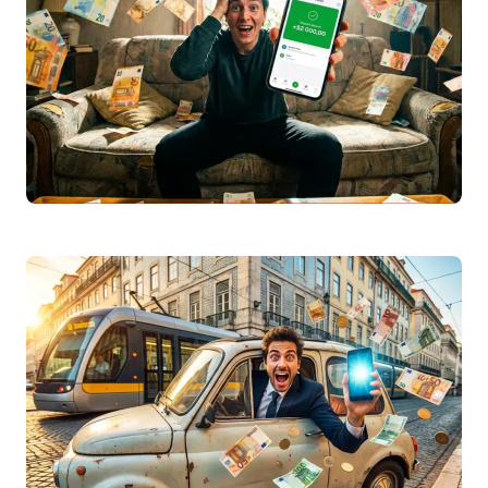
da ERSE…
Leggi articolo
Reembolso
IRS
2026: Quando Recebo e Como
Verificar o Estado
Saiba tudo sobre o reembolso
IRS
2026:
prazos de pagamento, como consultar o
estado no Portal das Finanças e o…
Leggi articolo