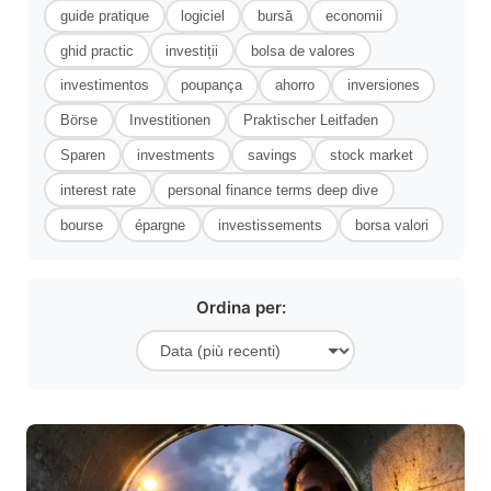
guide pratique
logiciel
bursă
economii
ghid practic
investiții
bolsa de valores
investimentos
poupança
ahorro
inversiones
Börse
Investitionen
Praktischer Leitfaden
Sparen
investments
savings
stock market
interest rate
personal finance terms deep dive
bourse
épargne
investissements
borsa valori
Ordina per: