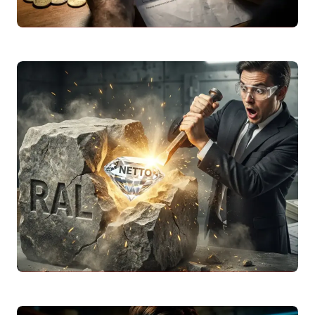
Addizionale Regionale
IRPEF
2026: Come Cambia
il Tuo
Stipendio Netto
per Regione
Scopri cos’è l’addizionale regionale
IRPEF
2026, le aliquote delle 20 regioni italiane e
come calcolare l’impatto sul tuo
stipendio
netto
…
Leggi articolo
Tabella
Stipendio Netto
da Lordo 2026: Tutti i
Valori da 15.000 a 70.000 Euro