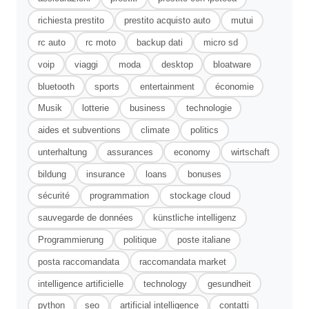
richiesta prestito
prestito acquisto auto
mutui
rc auto
rc moto
backup dati
micro sd
voip
viaggi
moda
desktop
bloatware
bluetooth
sports
entertainment
économie
Musik
lotterie
business
technologie
aides et subventions
climate
politics
unterhaltung
assurances
economy
wirtschaft
bildung
insurance
loans
bonuses
sécurité
programmation
stockage cloud
sauvegarde de données
künstliche intelligenz
Programmierung
politique
poste italiane
posta raccomandata
raccomandata market
intelligence artificielle
technology
gesundheit
python
seo
artificial intelligence
contatti