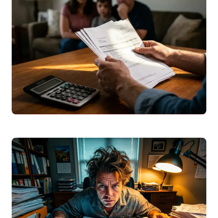
computador em 2026. Aprenda a ler o
código QR, usar
sem
o celular,…
Leggi articolo
Euribor
Maio 2026: Impacto na Prestação do
Crédito Habitação em Portugal
Descubra os valores da
Euribor
em maio
2026 (6 e 12 meses), a evolução histórica
e o impacto exato na…
Leggi articolo