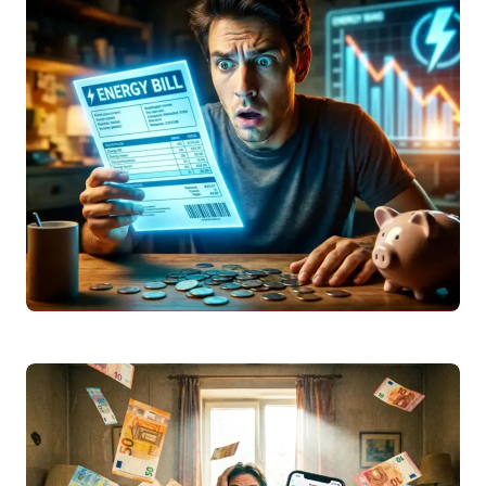
Scopri la tabella completa dello
stipendio
netto
2026 da lordo (
RAL
). Confronto
settore privato e pubblico, calcolo
IRPEF
e
simulatore…
Leggi articolo
Fornecedor de eletricidade barato 2026: como
mudar e poupar na fatura
Descubra como encontrar a eletricidade
mais barata em 2026 em Portugal. Guia
completo sobre o mercado livre, simulador