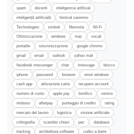
spam
docenti
inteligencia artificial
inteligență artificială
festival sanremo
Technologien
simboli
Memoria
Wi-Fi
Ottimizzazione
windows
mac
vocali
portatile
sincronizzazione
google chrome
gmail
email
outlook
yahoo mail
facebook messenger
chat
imessage
blocco
iphone
password
browser
errori windows
cash app
attivazione carta
recupero account
numero di conto
apple pay
bonifico
venmo
rimborsi
afterpay
punteggio di credito
rating
mercato del lavoro
logistica
visione artificiale
crittografia
scambio chiavi
pec
database
tracking
architettura software
codici a barre