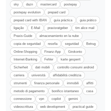
sky
dazn
mastercard
postepay
postepay evolution
prepaid card
prepaid card with IBAN
guía práctica
guia prático
ligação
E-Mail
praxisratgeber
tim alice mail
Praxis-Guide
almacenamiento en la nube
copia de seguridad
reseña
seguridad
Betrug
Online-Shopping
Finanz-App
Girokonto
Internet-Banking
Fehler
karte gesperrt
Sicherheit
dati mobili
controllo consumi android
carriera
università
affidabilità creditizia
strumenti
finanza personale
immobili
affitti
metodo di pagamento
bonifico istantaneo
casa
connessione
vpn
copilot
gemini
videoscrittura
web development
practical guide