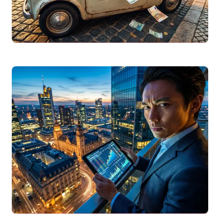
Seguro Automóvel Barato 2026: Como Comparar
e Poupar na Apólice
Descubra como encontrar um seguro
automóvel barato em 2026. Guia completo
sobre comparadores, franquias,
coberturas e dicas para poupar na…
Leggi articolo