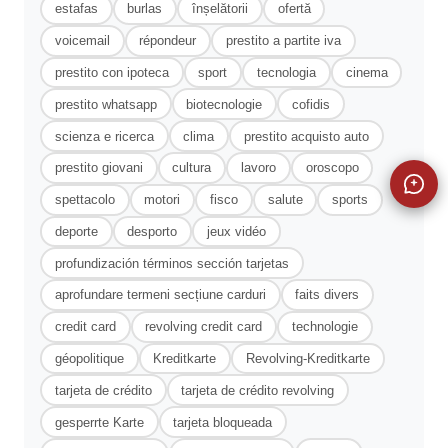
estafas
burlas
înșelătorii
ofertă
voicemail
répondeur
prestito a partite iva
prestito con ipoteca
sport
tecnologia
cinema
prestito whatsapp
biotecnologie
cofidis
scienza e ricerca
clima
prestito acquisto auto
prestito giovani
cultura
lavoro
oroscopo
spettacolo
motori
fisco
salute
sports
deporte
desporto
jeux vidéo
profundización términos sección tarjetas
aprofundare termeni secțiune carduri
faits divers
credit card
revolving credit card
technologie
géopolitique
Kreditkarte
Revolving-Kreditkarte
tarjeta de crédito
tarjeta de crédito revolving
gesperrte Karte
tarjeta bloqueada