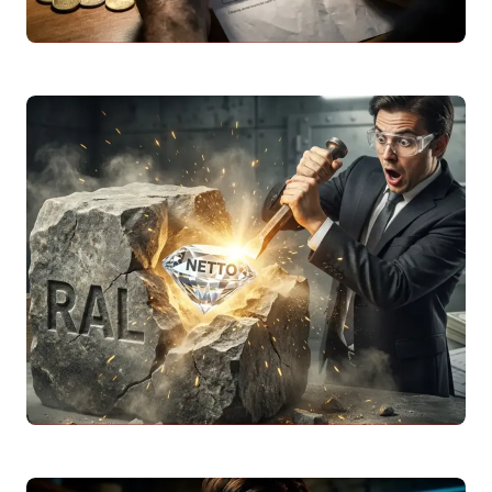
Addizionale Regionale
IRPEF
2026: Come Cambia
il Tuo
Stipendio Netto
per Regione
Scopri cos’è l’addizionale regionale
IRPEF
2026, le aliquote delle 20 regioni italiane e
come calcolare l’impatto sul tuo
stipendio
netto
…
Leggi articolo
Tabella
Stipendio Netto
da Lordo 2026: Tutti i
Valori da 15.000 a 70.000 Euro