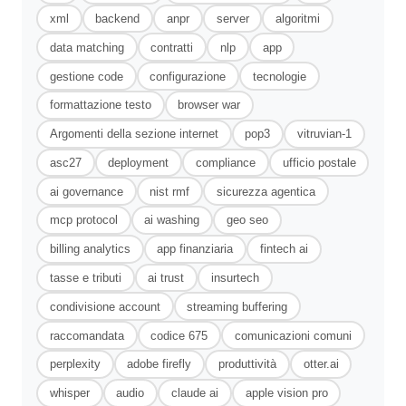
xml
backend
anpr
server
algoritmi
data matching
contratti
nlp
app
gestione code
configurazione
tecnologie
formattazione testo
browser war
Argomenti della sezione internet
pop3
vitruvian-1
asc27
deployment
compliance
ufficio postale
ai governance
nist rmf
sicurezza agentica
mcp protocol
ai washing
geo seo
billing analytics
app finanziaria
fintech ai
tasse e tributi
ai trust
insurtech
condivisione account
streaming buffering
raccomandata
codice 675
comunicazioni comuni
perplexity
adobe firefly
produttività
otter.ai
whisper
audio
claude ai
apple vision pro