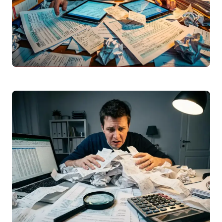
IRS
2025: Como Preencher a Declaração de
Rendimentos Passo a Passo
Guia completo para preencher a
declaração
irs
2025 (entrega em 2026).
Conheça os prazos, novidades fiscais,
deduções e evite os…
Leggi articolo