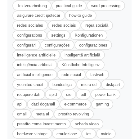
Textverarbeitung
practical guide
word processing
asigurare credit ipotecar
how-to guide
redes sociales
redes sociais
rețea socială
configurations
settings
Konfigurationen
configurări
configurações
configuraciones
intelligence artificielle
inteligență artificială
inteligência artificial
Künstliche Intelligenz
artificial intelligence
rede social
fastweb
younited credit
bundesliga
micro sd
diskpart
recupero dati
spid
cie
pdf
power bank
api
dazi doganali
e-commerce
gaming
gmail
meta ai
prestito revolving
prestito come investimento
scheda video
hardware vintage
emulazione
ios
nvidia