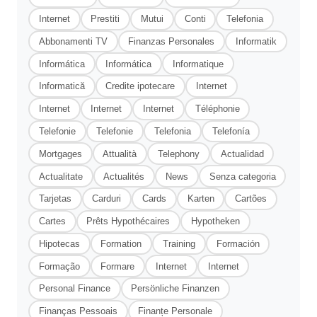
Internet
Prestiti
Mutui
Conti
Telefonia
Abbonamenti TV
Finanzas Personales
Informatik
Informática
Informática
Informatique
Informatică
Credite ipotecare
Internet
Internet
Internet
Internet
Téléphonie
Telefonie
Telefonie
Telefonia
Telefonía
Mortgages
Attualità
Telephony
Actualidad
Actualitate
Actualités
News
Senza categoria
Tarjetas
Carduri
Cards
Karten
Cartões
Cartes
Prêts Hypothécaires
Hypotheken
Hipotecas
Formation
Training
Formación
Formação
Formare
Internet
Internet
Personal Finance
Persönliche Finanzen
Finanças Pessoais
Finanțe Personale