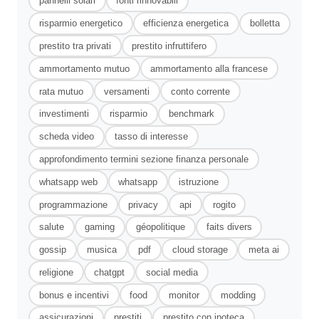
pannelli solari
fonti rinnovabili
risparmio energetico
efficienza energetica
bolletta
prestito tra privati
prestito infruttifero
ammortamento mutuo
ammortamento alla francese
rata mutuo
versamenti
conto corrente
investimenti
risparmio
benchmark
scheda video
tasso di interesse
approfondimento termini sezione finanza personale
whatsapp web
whatsapp
istruzione
programmazione
privacy
api
rogito
salute
gaming
géopolitique
faits divers
gossip
musica
pdf
cloud storage
meta ai
religione
chatgpt
social media
bonus e incentivi
food
monitor
modding
assicurazioni
prestiti
prestito con ipoteca