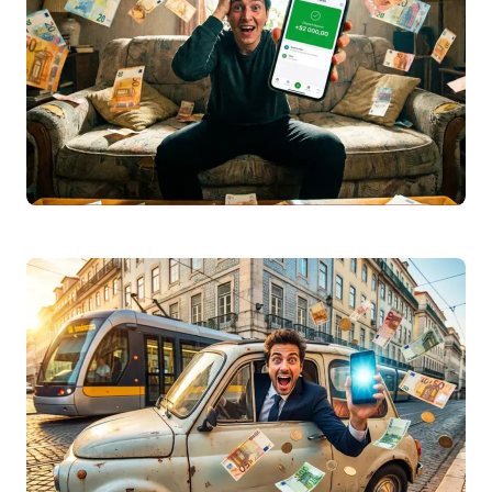
da ERSE…
Leggi articolo
Reembolso
IRS
2026: Quando Recebo e Como
Verificar o Estado
Saiba tudo sobre o reembolso
IRS
2026:
prazos de pagamento, como consultar o
estado no Portal das Finanças e o…
Leggi articolo