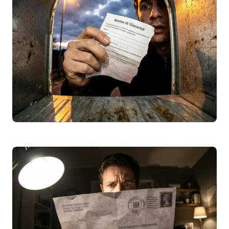
Raccomandata Market 5497: Chi è il Mittente?
Guida Completa
Avviso di giacenza
per la raccomandata
market 5497? Scopri chi è il mittente
(spesso utility come Hera, aziende, enti)
e…