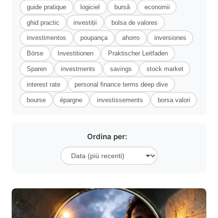
guide pratique
logiciel
bursă
economii
ghid practic
investiții
bolsa de valores
investimentos
poupança
ahorro
inversiones
Börse
Investitionen
Praktischer Leitfaden
Sparen
investments
savings
stock market
interest rate
personal finance terms deep dive
bourse
épargne
investissements
borsa valori
Ordina per: