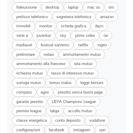
fideiussione
desktop
laptop
mac os
tim
prefisso telefonico
segreteria telefonica
amazon
immobili
monitor
scheda grafica
dazn
serie a
juventus
sky
prime video
rai
mediaset
festival sanremo
netflix
rogito
preliminare
notaio
ammortamento mutuo
ammortamento alla francese
rata mutuo
richiesta mutuo
tasso di interesse mutuo
surroga mutuo
bonus malus
legge bersani
compass
agos
prestito senza busta paga
garante prestito
UEFA Champions League
premier league
laliga
accollo mutuo
classe energetica
conto deposito
vodafone
configurazioni
facebook
instagram
vpn