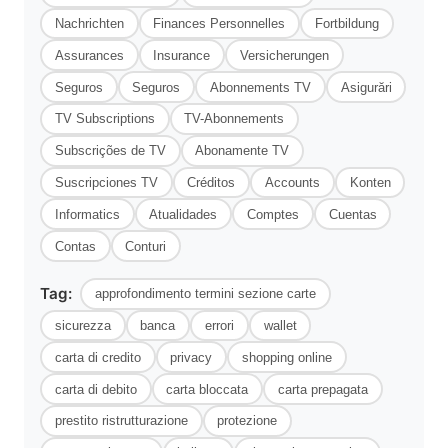
Nachrichten
Finances Personnelles
Fortbildung
Assurances
Insurance
Versicherungen
Seguros
Seguros
Abonnements TV
Asigurări
TV Subscriptions
TV-Abonnements
Subscrições de TV
Abonamente TV
Suscripciones TV
Créditos
Accounts
Konten
Informatics
Atualidades
Comptes
Cuentas
Contas
Conturi
Tag:
approfondimento termini sezione carte
sicurezza
banca
errori
wallet
carta di credito
privacy
shopping online
carta di debito
carta bloccata
carta prepagata
prestito ristrutturazione
protezione