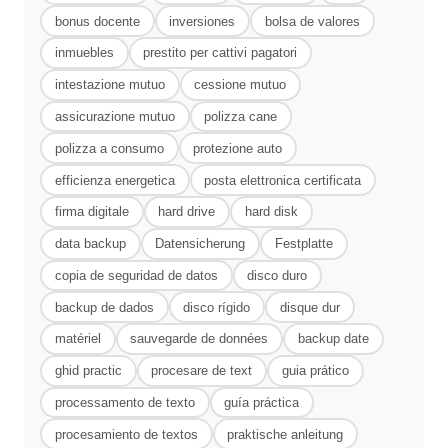
bonus docente
inversiones
bolsa de valores
inmuebles
prestito per cattivi pagatori
intestazione mutuo
cessione mutuo
assicurazione mutuo
polizza cane
polizza a consumo
protezione auto
efficienza energetica
posta elettronica certificata
firma digitale
hard drive
hard disk
data backup
Datensicherung
Festplatte
copia de seguridad de datos
disco duro
backup de dados
disco rígido
disque dur
matériel
sauvegarde de données
backup date
ghid practic
procesare de text
guia prático
processamento de texto
guía práctica
procesamiento de textos
praktische anleitung