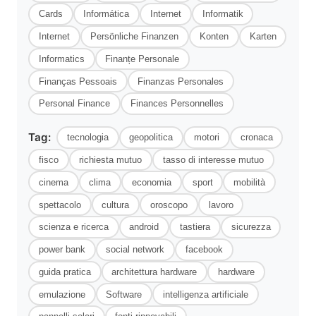
Cards
Informática
Internet
Informatik
Internet
Persönliche Finanzen
Konten
Karten
Informatics
Finanțe Personale
Finanças Pessoais
Finanzas Personales
Personal Finance
Finances Personnelles
Tag:
tecnologia
geopolitica
motori
cronaca
fisco
richiesta mutuo
tasso di interesse mutuo
cinema
clima
economia
sport
mobilità
spettacolo
cultura
oroscopo
lavoro
scienza e ricerca
android
tastiera
sicurezza
power bank
social network
facebook
guida pratica
architettura hardware
hardware
emulazione
Software
intelligenza artificiale