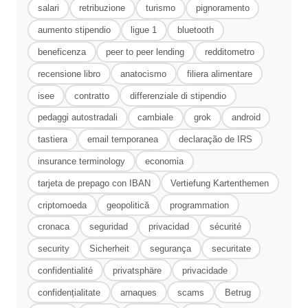
salari
retribuzione
turismo
pignoramento
aumento stipendio
ligue 1
bluetooth
beneficenza
peer to peer lending
redditometro
recensione libro
anatocismo
filiera alimentare
isee
contratto
differenziale di stipendio
pedaggi autostradali
cambiale
grok
android
tastiera
email temporanea
declaração de IRS
insurance terminology
economia
tarjeta de prepago con IBAN
Vertiefung Kartenthemen
criptomoeda
geopolitică
programmation
cronaca
seguridad
privacidad
sécurité
security
Sicherheit
segurança
securitate
confidentialité
privatsphäre
privacidade
confidențialitate
arnaques
scams
Betrug