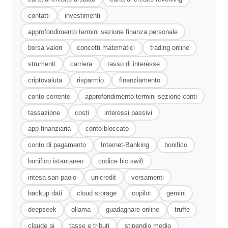
contatti
investimenti
approfondimento termini sezione finanza personale
borsa valori
concetti matematici
trading online
strumenti
carriera
tasso di interesse
criptovaluta
risparmio
finanziamento
conto corrente
approfondimento termini sezione conti
tassazione
costi
interessi passivi
app finanziaria
conto bloccato
conto di pagamento
Internet-Banking
bonifico
bonifico istantaneo
codice bic swift
intesa san paolo
unicredit
versamenti
backup dati
cloud storage
copilot
gemini
deepseek
ollama
guadagnare online
truffe
claude ai
tasse e tributi
stipendio medio