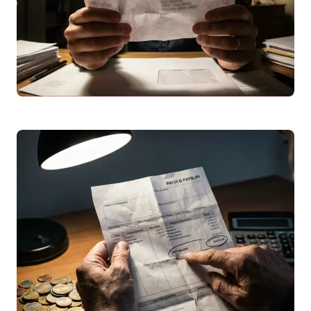
Leggi articolo
Raccomandata Market 5496: Chi è il Mittente?
Guida Completa
Hai ricevuto un
avviso di giacenza
per una
raccomandata market 5496? Scopri i
mittenti più probabili (
INPS
, utility, banche)
e…
Leggi articolo