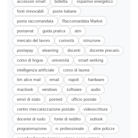
accessori smart
bolletta
risparmio energetico
fonti rinnovabili
poste italiane
posta raccomandata
Raccomandata Market
postamat
guida pratica
atm
mercato del lavoro
curiosità
istruzione
postepay
elearning
docenti
docente precario
corso di lingua
università
smart working
intelligenza artificiale
corso di laurea
tim alice mail
email
napoli
hardware
macbook
windows
software
audio
errori di stato
posteid
ufficio postale
centro meccanizzazione postale
videoscrittura
docente di ruolo
fonte di reddito
outlook
programmazione
rc professionale
altre polizze