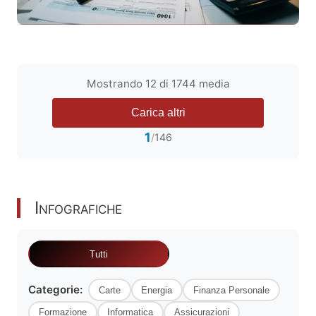
IRS
2025: Como Preencher a Declaração de
Rendimentos Passo a Passo
Mostrando 12 di 1744 media
Guia completo para preencher a
declaração
irs
2025 (entrega em 2026).
Carica altri
Conheça os prazos, novidades fiscais,
1
/
146
deduções e evite os…
Leggi articolo
Infografiche
Tutti
Categorie:
Carte
Energia
Finanza Personale
Formazione
Informatica
Assicurazioni