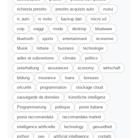
richiesta prestito
prestito acquisto auto
mutui
rc auto
rc moto
backup dati
micro sd
voip
viaggi
moda
desktop
bloatware
bluetooth
sports
entertainment
économie
Musik
lotterie
business
technologie
aides et subventions
climate
politics
unterhaltung
assurances
economy
wirtschaft
bildung
insurance
loans
bonuses
sécurité
programmation
stockage cloud
sauvegarde de données
künstliche intelligenz
Programmierung
politique
poste italiane
posta raccomandata
raccomandata market
intelligence artificielle
technology
gesundheit
python
seo
artificial intelligence
contatti