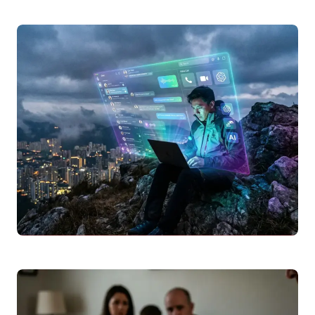
Simulador de Crédito Habitação 2026: Calcule a
sua Prestação Mensal
Utilize o nosso simulador de crédito
habitação 2026 para calcular a sua
prestação mensal. Descubra como a
Euribor
, o
spread
,…
Leggi articolo
Como usar
WhatsApp
Web no computador: guia
completo passo a passo 2026
Descubra como usar o
WhatsApp
Web no