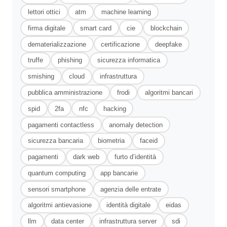
lettori ottici
atm
machine learning
firma digitale
smart card
cie
blockchain
dematerializzazione
certificazione
deepfake
truffe
phishing
sicurezza informatica
smishing
cloud
infrastruttura
pubblica amministrazione
frodi
algoritmi bancari
spid
2fa
nfc
hacking
pagamenti contactless
anomaly detection
sicurezza bancaria
biometria
faceid
pagamenti
dark web
furto d’identità
quantum computing
app bancarie
sensori smartphone
agenzia delle entrate
algoritmi antievasione
identità digitale
eidas
llm
data center
infrastruttura server
sdi