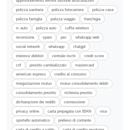
approfondimento termini sezione assicurazioni
polizza sanitaria
polizza fotocamera
polizza casa
polizza famiglia
polizza viaggio
franchigia
rc auto
polizza auto
cuffia wireless
recensione
spam
pec
whatsapp web
social network
whatsapp
chatgpt
interessi debitori
centrale rischi
credit score
crif
prestito cambializzato
mastercard
american express
credito al consumo
rinegoziazione mutuo
mutuo consolidamento debiti
consolidamento prestito
richiesta prestito
dichiarazione dei redditi
connessione
privacy online
carta prepagata con IBAN
visa
sportello automatico
prelievo di contante
carta di credito a saldo
carta di credito revolving