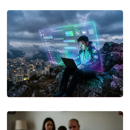
Simulador de Crédito Habitação 2026: Calcule a
sua Prestação Mensal
Utilize o nosso simulador de crédito
habitação 2026 para calcular a sua
prestação mensal. Descubra como a
Euribor
, o
spread
,…
Leggi articolo
Como usar
WhatsApp
Web no computador: guia
completo passo a passo 2026
Descubra como usar o
WhatsApp
Web no