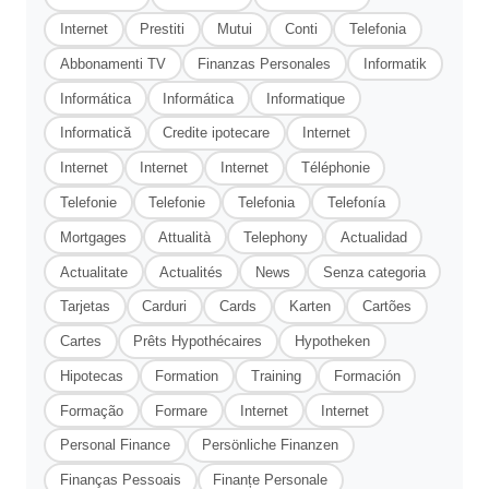
Internet
Prestiti
Mutui
Conti
Telefonia
Abbonamenti TV
Finanzas Personales
Informatik
Informática
Informática
Informatique
Informatică
Credite ipotecare
Internet
Internet
Internet
Internet
Téléphonie
Telefonie
Telefonie
Telefonia
Telefonía
Mortgages
Attualità
Telephony
Actualidad
Actualitate
Actualités
News
Senza categoria
Tarjetas
Carduri
Cards
Karten
Cartões
Cartes
Prêts Hypothécaires
Hypotheken
Hipotecas
Formation
Training
Formación
Formação
Formare
Internet
Internet
Personal Finance
Persönliche Finanzen
Finanças Pessoais
Finanțe Personale