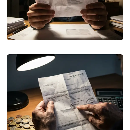
Leggi articolo
Raccomandata Market 5496: Chi è il Mittente?
Guida Completa
Hai ricevuto un
avviso di giacenza
per una
raccomandata market 5496? Scopri i
mittenti più probabili (
INPS
, utility, banche)
e…
Leggi articolo