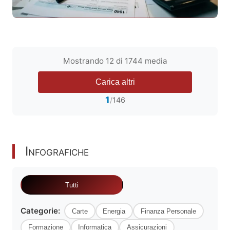
IRS
2025: Como Preencher a Declaração de
Rendimentos Passo a Passo
Mostrando 12 di 1744 media
Guia completo para preencher a
declaração
irs
2025 (entrega em 2026).
Carica altri
Conheça os prazos, novidades fiscais,
1
/
146
deduções e evite os…
Leggi articolo
Infografiche
Tutti
Categorie:
Carte
Energia
Finanza Personale
Formazione
Informatica
Assicurazioni