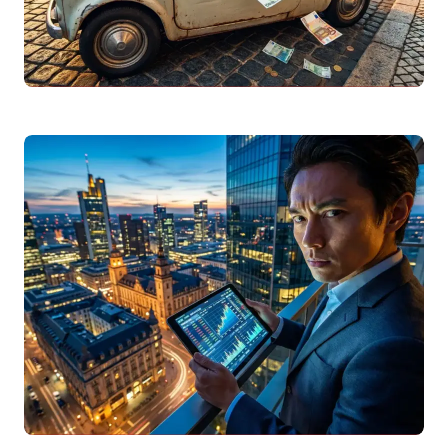
Seguro Automóvel Barato 2026: Como Comparar
e Poupar na Apólice
Descubra como encontrar um seguro
automóvel barato em 2026. Guia completo
sobre comparadores, franquias,
coberturas e dicas para poupar na…
Leggi articolo