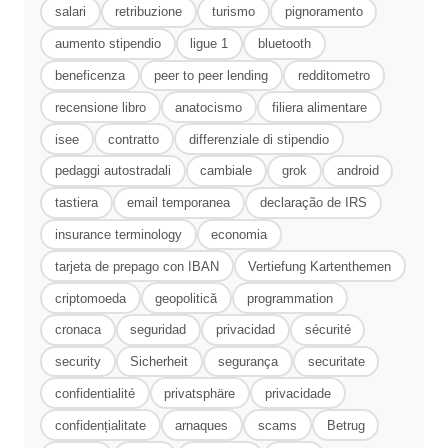
salari
retribuzione
turismo
pignoramento
aumento stipendio
ligue 1
bluetooth
beneficenza
peer to peer lending
redditometro
recensione libro
anatocismo
filiera alimentare
isee
contratto
differenziale di stipendio
pedaggi autostradali
cambiale
grok
android
tastiera
email temporanea
declaração de IRS
insurance terminology
economia
tarjeta de prepago con IBAN
Vertiefung Kartenthemen
criptomoeda
geopolitică
programmation
cronaca
seguridad
privacidad
sécurité
security
Sicherheit
segurança
securitate
confidentialité
privatsphäre
privacidade
confidențialitate
arnaques
scams
Betrug