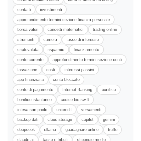
contatti
investimenti
approfondimento termini sezione finanza personale
borsa valori
concetti matematici
trading online
strumenti
carriera
tasso di interesse
criptovaluta
risparmio
finanziamento
conto corrente
approfondimento termini sezione conti
tassazione
costi
interessi passivi
app finanziaria
conto bloccato
conto di pagamento
Internet-Banking
bonifico
bonifico istantaneo
codice bic swift
intesa san paolo
unicredit
versamenti
backup dati
cloud storage
copilot
gemini
deepseek
ollama
guadagnare online
truffe
claude ai
tasse e tributi
stipendio medio