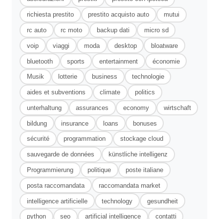
richiesta prestito
prestito acquisto auto
mutui
rc auto
rc moto
backup dati
micro sd
voip
viaggi
moda
desktop
bloatware
bluetooth
sports
entertainment
économie
Musik
lotterie
business
technologie
aides et subventions
climate
politics
unterhaltung
assurances
economy
wirtschaft
bildung
insurance
loans
bonuses
sécurité
programmation
stockage cloud
sauvegarde de données
künstliche intelligenz
Programmierung
politique
poste italiane
posta raccomandata
raccomandata market
intelligence artificielle
technology
gesundheit
python
seo
artificial intelligence
contatti