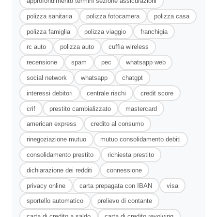
approfondimento termini sezione assicurazioni
polizza sanitaria
polizza fotocamera
polizza casa
polizza famiglia
polizza viaggio
franchigia
rc auto
polizza auto
cuffia wireless
recensione
spam
pec
whatsapp web
social network
whatsapp
chatgpt
interessi debitori
centrale rischi
credit score
crif
prestito cambializzato
mastercard
american express
credito al consumo
rinegoziazione mutuo
mutuo consolidamento debiti
consolidamento prestito
richiesta prestito
dichiarazione dei redditi
connessione
privacy online
carta prepagata con IBAN
visa
sportello automatico
prelievo di contante
carta di credito a saldo
carta di credito revolving