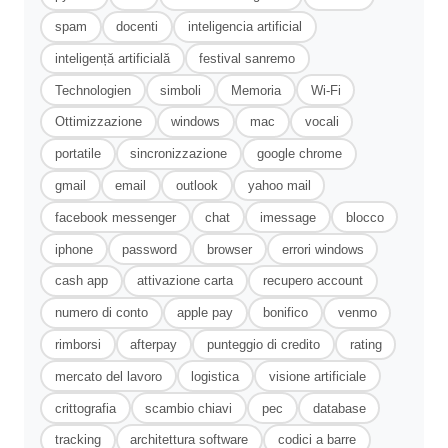
spam
docenti
inteligencia artificial
inteligență artificială
festival sanremo
Technologien
simboli
Memoria
Wi-Fi
Ottimizzazione
windows
mac
vocali
portatile
sincronizzazione
google chrome
gmail
email
outlook
yahoo mail
facebook messenger
chat
imessage
blocco
iphone
password
browser
errori windows
cash app
attivazione carta
recupero account
numero di conto
apple pay
bonifico
venmo
rimborsi
afterpay
punteggio di credito
rating
mercato del lavoro
logistica
visione artificiale
crittografia
scambio chiavi
pec
database
tracking
architettura software
codici a barre