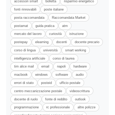
accessori smart
bolletta
risparmio energetico
fonti rinnovabili
poste italiane
posta raccomandata
Raccomandata Market
postamat
guida pratica
atm
mercato del lavoro
curiosità
istruzione
postepay
elearning
docenti
docente precario
corso di lingua
università
smart working
intelligenza artificiale
corso di laurea
tim alice mail
email
napoli
hardware
macbook
windows
software
audio
errori di stato
posteid
ufficio postale
centro meccanizzazione postale
videoscrittura
docente di ruolo
fonte di reddito
outlook
programmazione
rc professionale
altre polizze