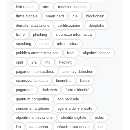
lettori ottici
atm
machine learning
firma digitale
smart card
cie
blockchain
dematerializzazione
certificazione
deepfake
truffe
phishing
sicurezza informatica
smishing
cloud
infrastruttura
pubblica amministrazione
frodi
algoritmi bancari
spid
2fa
nfc
hacking
pagamenti contactless
anomaly detection
sicurezza bancaria
biometria
faceid
pagamenti
dark web
furto d’identità
quantum computing
app bancarie
sensori smartphone
agenzia delle entrate
algoritmi antievasione
identità digitale
eidas
llm
data center
infrastruttura server
sdi