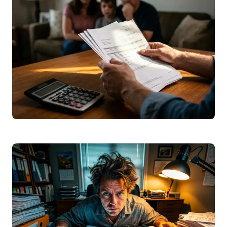
computador em 2026. Aprenda a ler o
código QR, usar
sem
o celular,…
Leggi articolo
Euribor
Maio 2026: Impacto na Prestação do
Crédito Habitação em Portugal
Descubra os valores da
Euribor
em maio
2026 (6 e 12 meses), a evolução histórica
e o impacto exato na…
Leggi articolo