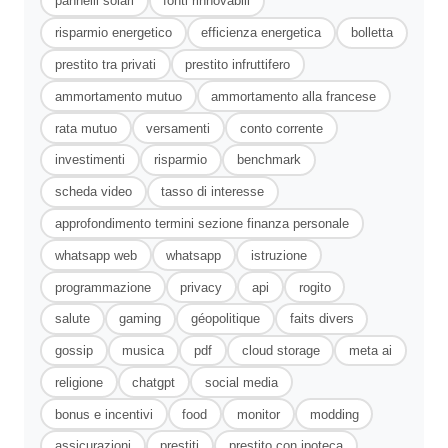
pannelli solari
fonti rinnovabili
risparmio energetico
efficienza energetica
bolletta
prestito tra privati
prestito infruttifero
ammortamento mutuo
ammortamento alla francese
rata mutuo
versamenti
conto corrente
investimenti
risparmio
benchmark
scheda video
tasso di interesse
approfondimento termini sezione finanza personale
whatsapp web
whatsapp
istruzione
programmazione
privacy
api
rogito
salute
gaming
géopolitique
faits divers
gossip
musica
pdf
cloud storage
meta ai
religione
chatgpt
social media
bonus e incentivi
food
monitor
modding
assicurazioni
prestiti
prestito con ipoteca