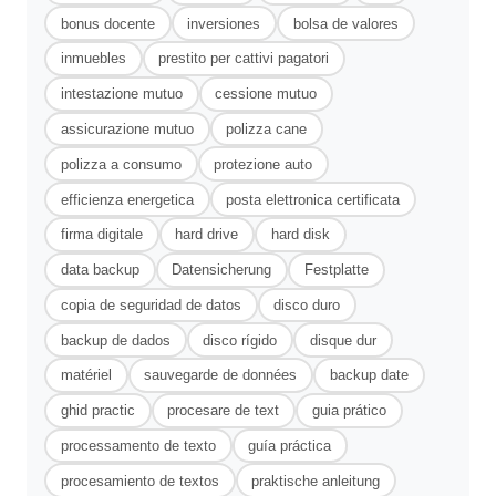
bonus docente
inversiones
bolsa de valores
inmuebles
prestito per cattivi pagatori
intestazione mutuo
cessione mutuo
assicurazione mutuo
polizza cane
polizza a consumo
protezione auto
efficienza energetica
posta elettronica certificata
firma digitale
hard drive
hard disk
data backup
Datensicherung
Festplatte
copia de seguridad de datos
disco duro
backup de dados
disco rígido
disque dur
matériel
sauvegarde de données
backup date
ghid practic
procesare de text
guia prático
processamento de texto
guía práctica
procesamiento de textos
praktische anleitung