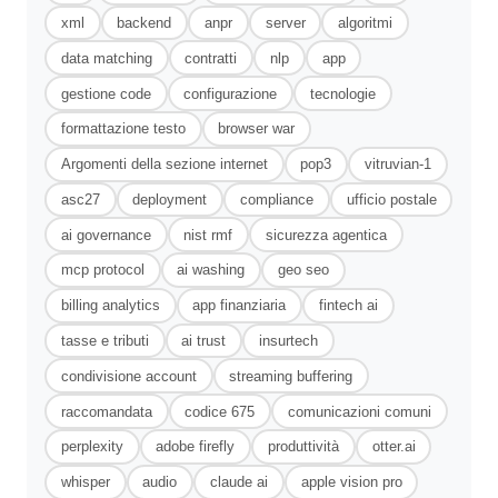
xml
backend
anpr
server
algoritmi
data matching
contratti
nlp
app
gestione code
configurazione
tecnologie
formattazione testo
browser war
Argomenti della sezione internet
pop3
vitruvian-1
asc27
deployment
compliance
ufficio postale
ai governance
nist rmf
sicurezza agentica
mcp protocol
ai washing
geo seo
billing analytics
app finanziaria
fintech ai
tasse e tributi
ai trust
insurtech
condivisione account
streaming buffering
raccomandata
codice 675
comunicazioni comuni
perplexity
adobe firefly
produttività
otter.ai
whisper
audio
claude ai
apple vision pro