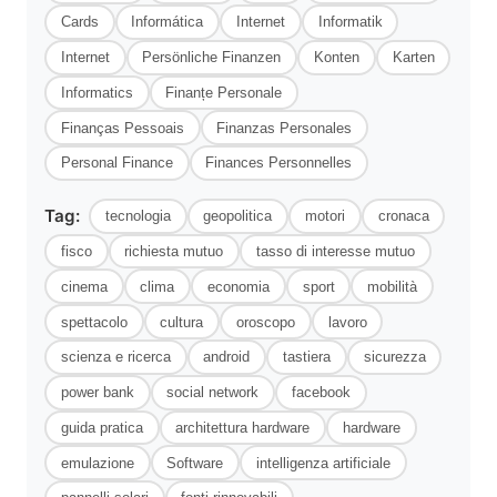
Cards
Informática
Internet
Informatik
Internet
Persönliche Finanzen
Konten
Karten
Informatics
Finanțe Personale
Finanças Pessoais
Finanzas Personales
Personal Finance
Finances Personnelles
Tag:
tecnologia
geopolitica
motori
cronaca
fisco
richiesta mutuo
tasso di interesse mutuo
cinema
clima
economia
sport
mobilità
spettacolo
cultura
oroscopo
lavoro
scienza e ricerca
android
tastiera
sicurezza
power bank
social network
facebook
guida pratica
architettura hardware
hardware
emulazione
Software
intelligenza artificiale