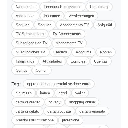
Nachrichten
Finances Personnelles
Fortbildung
Assurances
Insurance
Versicherungen
Seguros
Seguros
Abonnements TV
Asigurări
TV Subscriptions
TV-Abonnements
Subscrições de TV
Abonamente TV
Suscripciones TV
Créditos
Accounts
Konten
Informatics
Atualidades
Comptes
Cuentas
Contas
Conturi
Tag:
approfondimento termini sezione carte
sicurezza
banca
errori
wallet
carta di credito
privacy
shopping online
carta di debito
carta bloccata
carta prepagata
prestito ristrutturazione
protezione