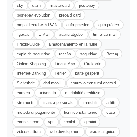
sky
dazn
mastercard
postepay
postepay evolution
prepaid card
prepaid card with IBAN
guía práctica
guia prático
ligação
E-Mail
praxisratgeber
tim alice mail
Praxis-Guide
almacenamiento en la nube
copia de seguridad
reseña
seguridad
Betrug
Online-Shopping
Finanz-App
Girokonto
Internet-Banking
Fehler
karte gesperrt
Sicherheit
dati mobili
controllo consumi android
carriera
università
affidabilità creditizia
strumenti
finanza personale
immobili
affitti
metodo di pagamento
bonifico istantaneo
casa
connessione
vpn
copilot
gemini
videoscrittura
web development
practical guide