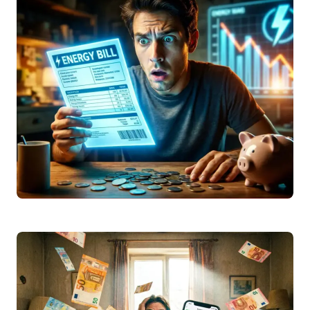
Scopri la tabella completa dello
stipendio
netto
2026 da lordo (
RAL
). Confronto
settore privato e pubblico, calcolo
IRPEF
e
simulatore…
Leggi articolo
Fornecedor de eletricidade barato 2026: como
mudar e poupar na fatura
Descubra como encontrar a eletricidade
mais barata em 2026 em Portugal. Guia
completo sobre o mercado livre, simulador