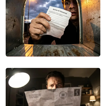
Raccomandata Market 5497: Chi è il Mittente?
Guida Completa
Avviso di giacenza
per la raccomandata
market 5497? Scopri chi è il mittente
(spesso utility come Hera, aziende, enti)
e…