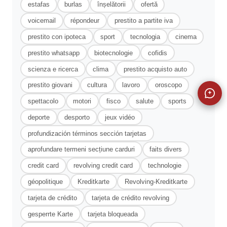
estafas
burlas
înșelătorii
ofertă
voicemail
répondeur
prestito a partite iva
prestito con ipoteca
sport
tecnologia
cinema
prestito whatsapp
biotecnologie
cofidis
scienza e ricerca
clima
prestito acquisto auto
prestito giovani
cultura
lavoro
oroscopo
spettacolo
motori
fisco
salute
sports
deporte
desporto
jeux vidéo
profundización términos sección tarjetas
aprofundare termeni secțiune carduri
faits divers
credit card
revolving credit card
technologie
géopolitique
Kreditkarte
Revolving-Kreditkarte
tarjeta de crédito
tarjeta de crédito revolving
gesperrte Karte
tarjeta bloqueada