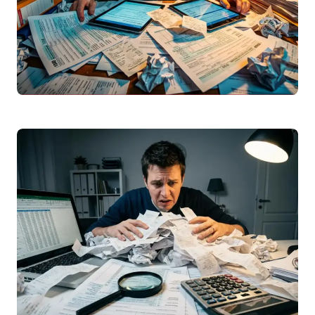
IRS
2025: Como Preencher a Declaração de
Rendimentos Passo a Passo
Guia completo para preencher a
declaração
irs
2025 (entrega em 2026).
Conheça os prazos, novidades fiscais,
deduções e evite os…
Leggi articolo