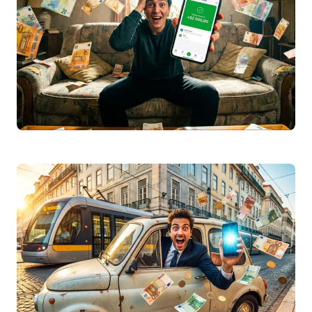
da ERSE…
Leggi articolo
Reembolso
IRS
2026: Quando Recebo e Como
Verificar o Estado
Saiba tudo sobre o reembolso
IRS
2026:
prazos de pagamento, como consultar o
estado no Portal das Finanças e o…
Leggi articolo