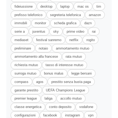
fideiussione
desktop
laptop
mac os
tim
prefisso telefonico
segreteria telefonica
amazon
immobili
monitor
scheda grafica
dazn
serie a
juventus
sky
prime video
rai
mediaset
festival sanremo
netflix
rogito
preliminare
notaio
ammortamento mutuo
ammortamento alla francese
rata mutuo
richiesta mutuo
tasso di interesse mutuo
surroga mutuo
bonus malus
legge bersani
compass
agos
prestito senza busta paga
garante prestito
UEFA Champions League
premier league
laliga
accollo mutuo
classe energetica
conto deposito
vodafone
configurazioni
facebook
instagram
vpn