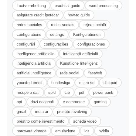
Textverarbeitung
practical guide
word processing
asigurare credit ipotecar
how-to guide
redes sociales
redes sociais
rețea socială
configurations
settings
Konfigurationen
configurări
configurações
configuraciones
intelligence artificielle
inteligență artificială
inteligência artificial
Künstliche Intelligenz
artificial intelligence
rede social
fastweb
younited credit
bundesliga
micro sd
diskpart
recupero dati
spid
cie
pdf
power bank
api
dazi doganali
e-commerce
gaming
gmail
meta ai
prestito revolving
prestito come investimento
scheda video
hardware vintage
emulazione
ios
nvidia