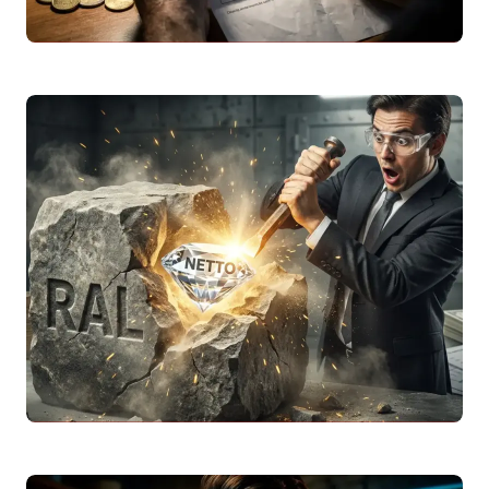
Addizionale Regionale
IRPEF
2026: Come Cambia
il Tuo
Stipendio Netto
per Regione
Scopri cos’è l’addizionale regionale
IRPEF
2026, le aliquote delle 20 regioni italiane e
come calcolare l’impatto sul tuo
stipendio
netto
…
Leggi articolo
Tabella
Stipendio Netto
da Lordo 2026: Tutti i
Valori da 15.000 a 70.000 Euro