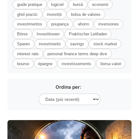
guide pratique
logiciel
bursă
economii
ghid practic
investiții
bolsa de valores
investimentos
poupança
ahorro
inversiones
Börse
Investitionen
Praktischer Leitfaden
Sparen
investments
savings
stock market
interest rate
personal finance terms deep dive
bourse
épargne
investissements
borsa valori
Ordina per: