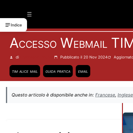
Vai
al
contenuto
Indice
Accesso Webmail TIM
di
Francesco Zinghinì
Pubblicato il 20 Nov 2024
Aggiornato
tim alice mail
guida pratica
email
Questo articolo è disponibile anche in:
Francese
,
Inglese