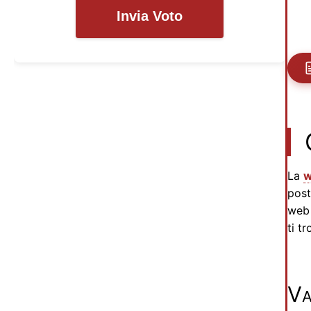
Invia Voto
La
w
post
web 
ti tr
Va