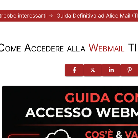
trebbe interessarti →
Guida Definitiva ad Alice Mail (
Come Accedere alla
Webmail
TI