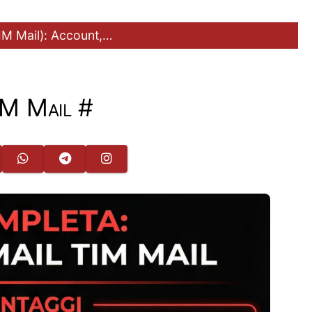
TIM Mail): Account,…
M Mail
#