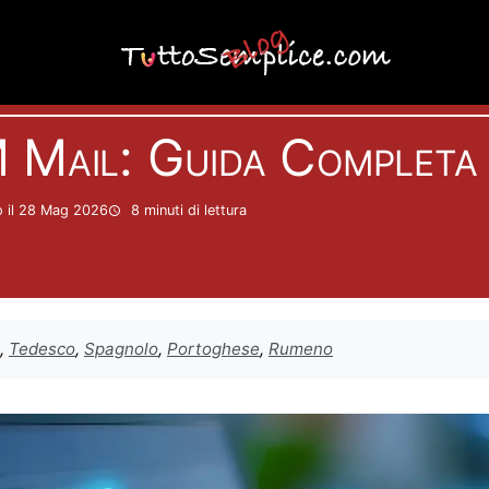
Informatica
 Mail: Guida Completa
 il 28 Mag 2026
8 minuti
di lettura
,
Tedesco
,
Spagnolo
,
Portoghese
,
Rumeno