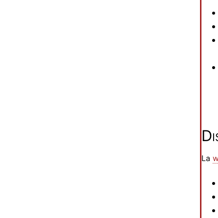
Di
La
w