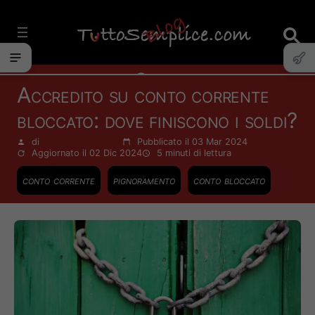
Vai
al
contenuto
Conti
Accredito su conto corrente
bloccato: dove finiscono i soldi?
di
Francesco Zinghinì
Pubblicato il 03 Mar 2024
Aggiornato il 02 Dic 2024
5 minuti
di lettura
conto corrente
pignoramento
conto bloccato