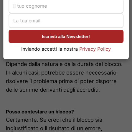
bloccato?
Spesso è difficile prevedere un blocco, ma
mantenere un comportamento trasparente ed
essere rispettosi delle leggi può mitigare il
rischio.
Iscriviti alla Newsletter!
Inviando accetti la nostra
Privacy Policy
Il blocco influisce sui futuri accrediti?
Dipende dalla natura e dalla durata del blocco.
In alcuni casi, potrebbe essere neccessario
risolvere il problema prima di poter disporre
delle somme derivanti dagli accrediti.
Posso contestare un blocco?
Certamente. Se credi che il blocco sia
ingiustificato o il risultato di un errore,