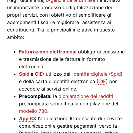
Negli ultimi anni, l’
Agenzia delle Entrate
ha avviato
un importante processo di digitalizzazione dei
propri servizi, con l’obiettivo di semplificare gli
adempimenti fiscali e migliorare l’assistenza ai
contribuenti. Tra le principali iniziative in questo
ambito:
Fatturazione elettronica
:
obbligo di emissione
e trasmissione delle fatture in formato
elettronico.
Spid
e
CIE
:
utilizzo dell’
identità digitale
(
Spid
)
e della carta d’identità elettronica (
CIE
) per
accedere ai servizi online.
Precompilata:
la
dichiarazione dei redditi
precompilata semplifica la compilazione del
modello 730
.
App IO
:
l’applicazione IO consente di ricevere
comunicazioni e gestire pagamenti verso la