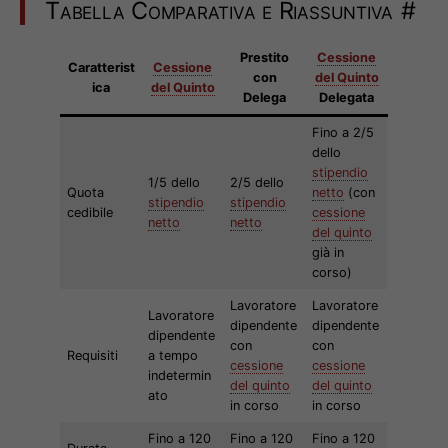
Tabella Comparativa e Riassuntiva
#
Prestito
Cessione
Caratterist
Cessione
con
del Quinto
ica
del Quinto
Delega
Delegata
Fino a 2/5
dello
stipendio
1/5 dello
2/5 dello
Quota
netto
(con
stipendio
stipendio
cedibile
cessione
netto
netto
del quinto
già in
corso)
Lavoratore
Lavoratore
Lavoratore
dipendente
dipendente
dipendente
con
con
Requisiti
a tempo
cessione
cessione
indetermin
del quinto
del quinto
ato
in corso
in corso
Fino a 120
Fino a 120
Fino a 120