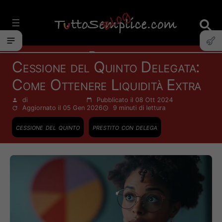
Vai
al
contenuto
Prestiti
Cessione del Quinto Delegata:
Come Ottenere Liquidità Extra
di
Francesco Zinghinì
Pubblicato il 08 Ott 2024
Aggiornato il 05 Gen 2026
9 minuti
di lettura
cessione del quinto
prestito con delega