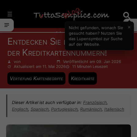
Vai
al
contenuto
×
Nicht gefunden, wonach Sie
Karten
gesucht haben? Nutzen Sie
Entdecken Sie die Bedeutung
das Lupensymbol zur Suche
auf der Website.
der Kreditkartennummern!
von
Francesco Zinghinì
Veröffentlicht am 09. Jan 2026
Aktualisiert am 11. Mai 2026
11 Minuten
Lesezeit
Vertiefung Kartenbegriffe
Kreditkarte
Dieser Artikel ist auch verfügbar in:
Französisch
,
Englisch
,
Spanisch
,
Portugiesisch
,
Rumänisch
,
Italienisch