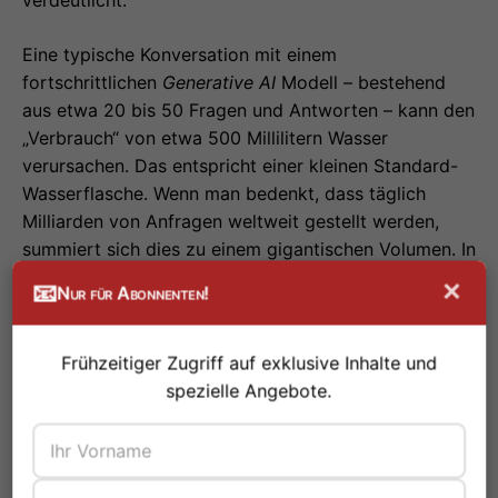
verdeutlicht.
Eine typische Konversation mit einem
fortschrittlichen
Generative AI
Modell – bestehend
aus etwa 20 bis 50 Fragen und Antworten – kann den
„Verbrauch“ von etwa 500 Millilitern Wasser
verursachen. Das entspricht einer kleinen Standard-
Wasserflasche. Wenn man bedenkt, dass täglich
Milliarden von Anfragen weltweit gestellt werden,
summiert sich dies zu einem gigantischen Volumen. In
Regionen, die ohnehin unter Wasserknappheit leiden,
×
📧
Nur für Abonnenten!
wird der Betrieb von KI-Rechenzentren somit zu
einem ethischen und logistischen Problem.
Frühzeitiger Zugriff auf exklusive Inhalte und
Es ist wichtig zu betonen, dass dieser
spezielle Angebote.
Wasserverbrauch nicht nur beim Training der Modelle
(einem einmaligen, aber extrem intensiven Prozess)
anfällt, sondern kontinuierlich während der