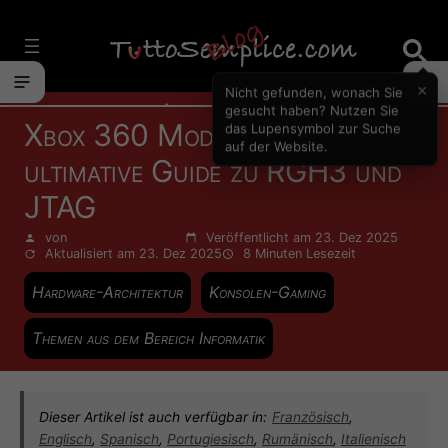
Vai
al
contenuto
×
Nicht gefunden, wonach Sie
Informatik
gesucht haben? Nutzen Sie
Xbox 360 Modding: Der
das Lupensymbol zur Suche
auf der Website.
ultimative Guide zu RGH3 und
JTAG
von
Francesco Zinghinì
Veröffentlicht am 23. Dez 2025
Aktualisiert am 23. Dez 2025
8 Minuten
Lesezeit
Hardware-Architektur
Konsolen-Gaming
Themen aus dem Bereich Informatik
Dieser Artikel ist auch verfügbar in:
Französisch
,
Englisch
,
Spanisch
,
Portugiesisch
,
Rumänisch
,
Italienisch