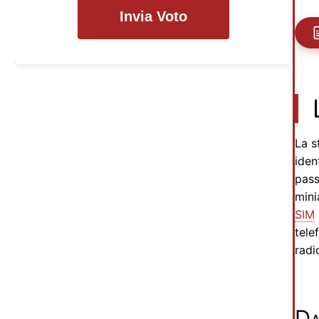
Invia Voto
La s
iden
pass
mini
SIM
tele
radi
Da