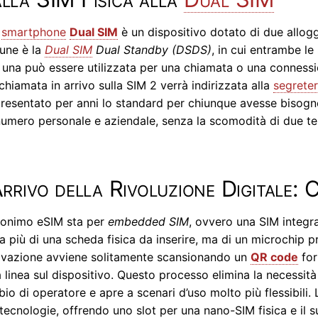
o
smartphone
Dual SIM
è un dispositivo dotato di due allog
une è la
Dual SIM
Dual Standby (DSDS)
, in cui entrambe l
 una può essere utilizzata per una chiamata o una connession
chiamata in arrivo sulla SIM 2 verrà indirizzata alla
segreter
resentato per anni lo standard per chiunque avesse bisogn
numero personale e aziendale, senza la scomodità di due tele
Arrivo della Rivoluzione Digitale:
ronimo eSIM sta per
embedded SIM
, ovvero una SIM integra
ta più di una scheda fisica da inserire, ma di un microchip 
tivazione avviene solitamente scansionando un
QR code
for
a linea sul dispositivo. Questo processo elimina la necessità 
io di operatore e apre a scenari d’uso molto più flessibili
tecnologie, offrendo uno slot per una nano-SIM fisica e il 