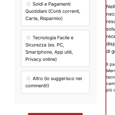
Soldi e Pagamenti
Nell
Quotidiani (Conti correnti,
nece
Carte, Risparmio)
res
sol
rec
Tecnologia Facile e
dis
Sicurezza (es. PC,
di 
Smartphone, App utili,
Privacy online)
Il p
Ment
tecn
Altro (lo suggerisco nei
camb
commenti!)
più 