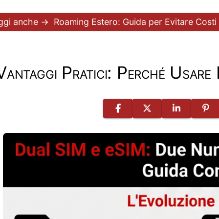
ggi anche →
Roaming Estero: Guida per Evitare Costi
Vantaggi Pratici: Perché Usare