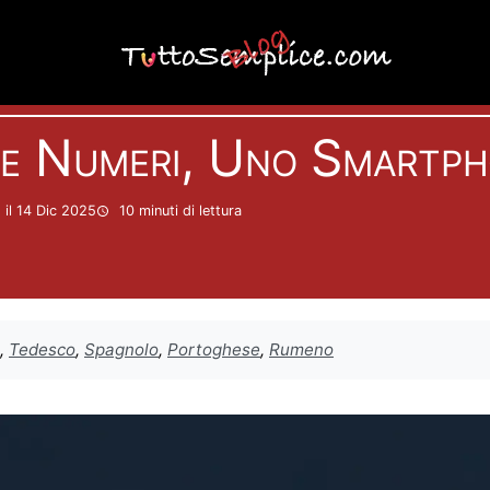
Telefonia
e Numeri, Uno Smartph
il 14 Dic 2025
10 minuti
di lettura
,
Tedesco
,
Spagnolo
,
Portoghese
,
Rumeno