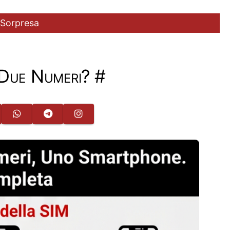
 Sorpresa
 Due Numeri?
#