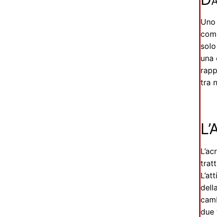
Un
com
solo
una 
rapp
tra 
L’
L’ac
trat
L’at
dell
camb
due 