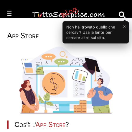
Vai
al
contenuto
×
Non hai trovato quello che
cercavi? Usa la lente per
App Store
cercare altro sul sito.
Cos’è l’
App Store
?