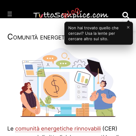
Vai
al
contenuto
×
Non hai trovato quello che
cercavi? Usa la lente per
Comunità energetiche rinnovabili
cercare altro sul sito.
Le
comunità energetiche rinnovabili
(CER)