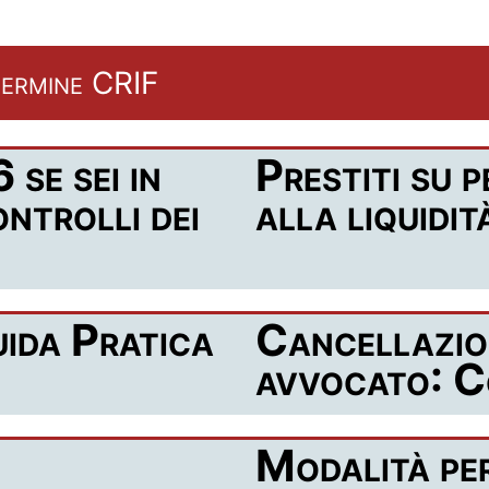
 termine CRIF
se sei in
Prestiti su p
ntrolli dei
alla liquidi
ida Pratica
Cancellazio
avvocato: Co
Modalità per