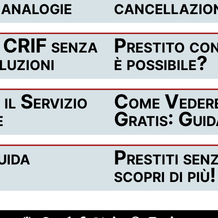
 analogie
cancellazion
n CRIF senza
Prestito con
luzioni
è possibile?
il Servizio
Come Vedere
e
Gratis: Gui
uida
Prestiti sen
scopri di più!