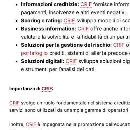
Informazioni creditizie:
CRIF
fornisce informa
pagamenti, insolvenze e altri eventi negativi.
Scoring e rating:
CRIF
sviluppa modelli di sco
Business information:
CRIF
offre anche infor
valutare la solvibilità e l’affidabilità di un pa
Soluzioni per la gestione del rischio:
CRIF
of
portafoglio
crediti, sistemi di allerta precoce
Soluzioni digitali:
CRIF
sviluppa soluzioni digi
e strumenti per l’analisi dei dati.
Importanza di
CRIF
:
CRIF
svolge un ruolo fondamentale nel sistema creditizi
servizi sono utilizzati da un’ampia gamma di operatori de
Inoltre,
CRIF
è impegnata nella promozione dell’educazion