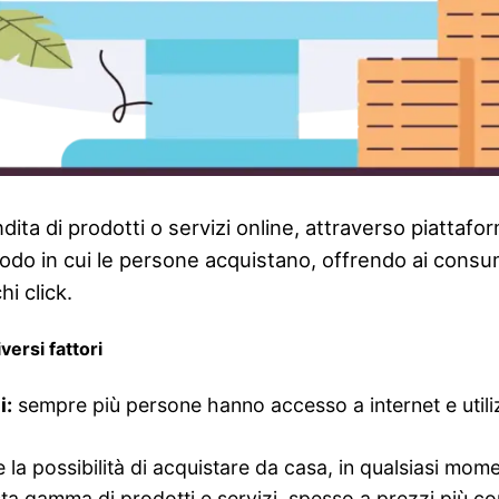
dita di prodotti o servizi online, attraverso piattafo
odo in cui le persone acquistano, offrendo ai consuma
i click.
versi fattori
i:
sempre più persone hanno accesso a internet e util
e la possibilità di acquistare da casa, in qualsiasi mom
a gamma di prodotti e servizi, spesso a prezzi più comp