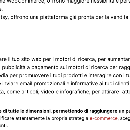
e WooCommerce, offrono maggiore flessibilità e per
e.
, offrono una piattaforma già pronta per la vendita d
re il tuo sito web per i motori di ricerca, per aumentare 
la pubblicità a pagamento sui motori di ricerca per ra
edia per promuovere i tuoi prodotti e interagire con i tuo
e inviare email promozionali e informative ai tuoi clienti
à, come articoli, video e infografiche, per attirare l’atte
 di tutte le dimensioni, permettendo di raggiungere un pub
ificare attentamente la propria strategia
e-commerce
, sce
nti.