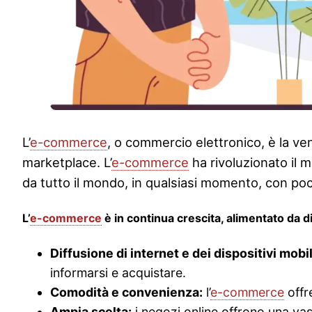
L’
e-commerce
, o commercio elettronico, è la ven
marketplace. L’
e-commerce
ha rivoluzionato il m
da tutto il mondo, in qualsiasi momento, con poch
L’
e-commerce
è in continua crescita, alimentato da di
Diffusione di internet e dei dispositivi mobil
informarsi e acquistare.
Comodità e convenienza:
l’
e-commerce
offr
Ampia scelta:
i negozi online offrono una vast