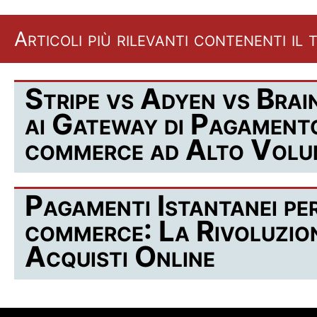
Articoli più rilevanti contenenti i
Stripe vs Adyen vs Brai
ai Gateway di Pagament
commerce ad Alto Volu
Pagamenti Istantanei per
commerce: La Rivoluzion
Acquisti Online