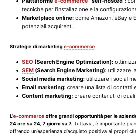
Piattaforme
e-commerce
“self-hosted”:
com
tecniche per l’installazione e la configurazion
Marketplace online:
come Amazon, eBay e Etsy
potenziali acquirenti.
Strategie di marketing
e-commerce
SEO
(Search Engine Optimization):
ottimizza
SEM
(Search Engine Marketing):
utilizzare 
Social media marketing:
utilizzare i social m
Email marketing:
creare una lista di contatti 
Content marketing:
creare contenuti di qualit
L’
e-commerce
offre grandi opportunità per le aziende
24 ore su 24, 7 giorni su 7.
Tuttavia, è importante pian
offrendo un’esperienza d’acquisto positiva ai propri clie