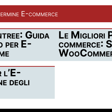
l termine E-commerce
ntree: Guida
Le Migliori 
o per E-
commerce: S
me
WooCommerc
 l’E-
e degli