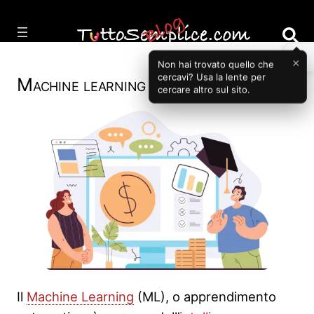
Vai
al
contenuto
×
Non hai trovato quello che
cercavi? Usa la lente per
Machine learning
cercare altro sul sito.
Il
Machine Learning
(ML), o apprendimento