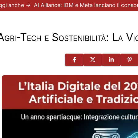
ggi anche →
AI Alliance: IBM e Meta lanciano il con
Agri-Tech e Sostenibilità: La V