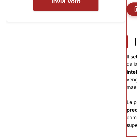
Invia Voto
Il s
dell
inte
veng
maes
Le p
pred
comp
supe