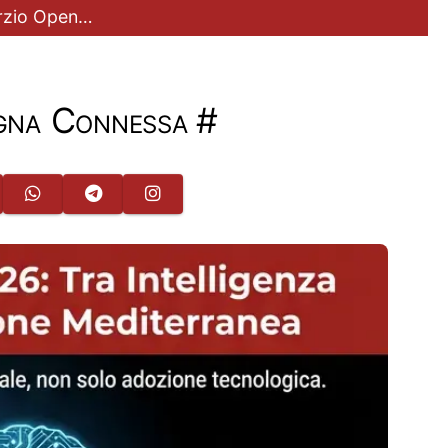
sorzio Open…
igna Connessa
#