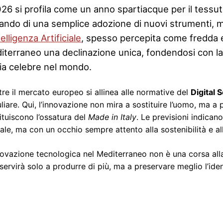
026 si profila come un anno spartiacque per il tessut
lando di una semplice adozione di nuovi strumenti, m
telligenza Artificiale
, spesso percepita come fredda e
terraneo una declinazione unica, fondendosi con la tr
alia celebre nel mondo.
re il mercato europeo si allinea alle normative del
Digital 
liare. Qui, l’innovazione non mira a sostituire l’uomo, ma a
ituiscono l’ossatura del
Made in Italy
. Le previsioni indican
tale, ma con un occhio sempre attento alla sostenibilità e all
novazione tecnologica nel Mediterraneo non è una corsa alla
servirà solo a produrre di più, ma a preservare meglio l’ident