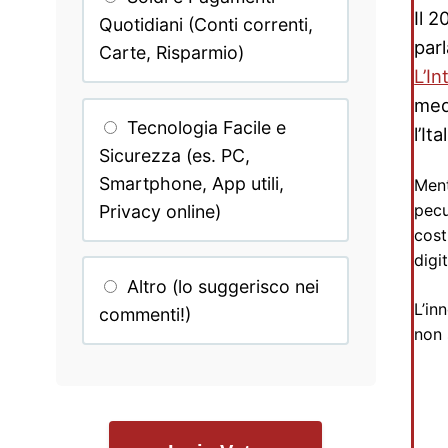
Il 2
Quotidiani (Conti correnti,
par
Carte, Risparmio)
L’In
medi
Tecnologia Facile e
l’It
Sicurezza (es. PC,
Smartphone, App utili,
Ment
pecu
Privacy online)
cost
digi
Altro (lo suggerisco nei
L’in
commenti!)
non 