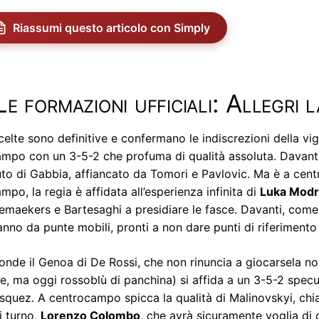
Riassumi questo articolo con Simply
Le formazioni ufficiali: Allegri 
celte sono definitive e confermano le indiscrezioni della vig
ampo con un 3-5-2 che profuma di qualità assoluta. Davanti a
to di Gabbia, affiancato da Tomori e Pavlovic. Ma è a centr
ampo, la regia è affidata all’esperienza infinita di
Luka Modr
emaekers e Bartesaghi a presidiare le fasce. Davanti, come d
anno da punte mobili, pronti a non dare punti di riferimento 
onde il Genoa di De Rossi, che non rinuncia a giocarsela nono
e, ma oggi rossoblù di panchina) si affida a un 3-5-2 specul
squez. A centrocampo spicca la qualità di Malinovskyi, chia
i turno,
Lorenzo Colombo
, che avrà sicuramente voglia di 