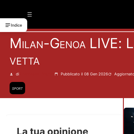
Vai
al
contenuto
Indice
Milan-Genoa LIVE: Lea
vetta
di
Francesco Zinghinì
Pubblicato il 08 Gen 2026
Aggiornato
sport
La tua opinione