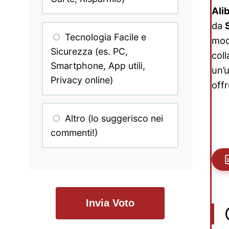
Ali
da
Tecnologia Facile e
mod
Sicurezza (es. PC,
col
Smartphone, App utili,
un’
Privacy online)
off
Altro (lo suggerisco nei
commenti!)
Invia Voto