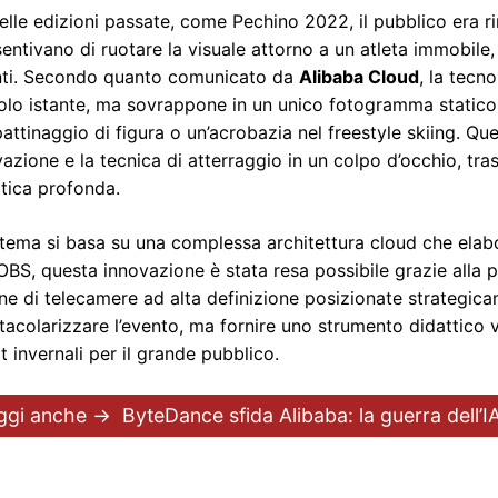
elle edizioni passate, come Pechino 2022, il pubblico era ri
entivano di ruotare la visuale attorno a un atleta immobile
ti. Secondo quanto comunicato da
Alibaba Cloud
, la tecn
olo istante, ma sovrappone in un unico fotogramma statico l
pattinaggio di figura o un’acrobazia nel freestyle skiing. Que
evazione e la tecnica di atterraggio in un colpo d’occhio, tr
itica profonda.
istema si basa su una complessa architettura cloud che elabor
’OBS, questa innovazione è stata resa possibile grazie alla p
ne di telecamere ad alta definizione posizionate strategicam
tacolarizzare l’evento, ma fornire uno strumento didattico
t invernali per il grande pubblico.
ggi anche →
ByteDance sfida Alibaba: la guerra dell’