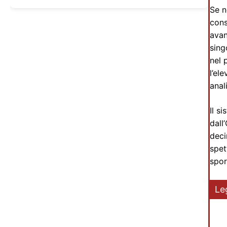
Se n
cons
avan
sing
nel 
l’el
anal
Il s
dall
deci
spet
spor
Le