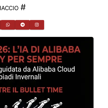
iaccio
#