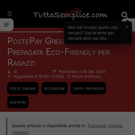
Vai
al
contenuto
×
Non hai trovato quello che
Carte
cercavi? Usa la lente per
PostePay Green: La Carta
cercare altro sul sito.
Prepagata Eco-Friendly per
Ragazzi
di
Francesco Zinghinì
Pubblicato il 05 Set 2024
Aggiornato il 19 Dic 2025
12 minuti
di lettura
poste italiane
recensione
carta prepagata
postepay
Questo articolo è disponibile anche in:
Francese
,
Inglese
,
Tedesco