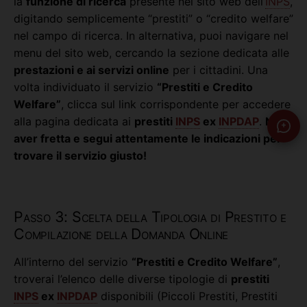
la
funzione di ricerca
presente nel sito web dell’
INPS
,
digitando semplicemente “prestiti” o “credito welfare”
nel campo di ricerca. In alternativa, puoi navigare nel
menu del sito web, cercando la sezione dedicata alle
prestazioni e ai servizi online
per i cittadini. Una
volta individuato il servizio
“Prestiti e Credito
Welfare”
, clicca sul link corrispondente per accedere
alla pagina dedicata ai
prestiti
INPS
ex
INPDAP
.
Non
aver fretta e segui attentamente le indicazioni per
trovare il servizio giusto!
Passo 3: Scelta della Tipologia di Prestito e
Compilazione della Domanda Online
All’interno del servizio
“Prestiti e Credito Welfare”
,
troverai l’elenco delle diverse tipologie di
prestiti
INPS
ex
INPDAP
disponibili (Piccoli Prestiti, Prestiti