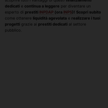
scoprire tutti i vantaggi di questi
finanziamenti
dedicati
e
continua a leggere
per diventare un
esperto di
prestiti
INPDAP
(ora
INPS
)!
Scopri subito
come ottenere
liquidità agevolata
e
realizzare i tuoi
progetti
grazie ai
prestiti dedicati
al settore
pubblico.