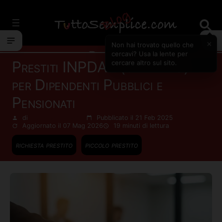
Vai
al
contenuto
×
Non hai trovato quello che
Prestiti
cercavi? Usa la lente per
Prestiti INPDAP (ora INPS)
cercare altro sul sito.
per Dipendenti Pubblici e
Pensionati
di
Francesco Zinghinì
Pubblicato il 21 Feb 2025
Aggiornato il 07 Mag 2026
19 minuti
di lettura
richiesta prestito
piccolo prestito