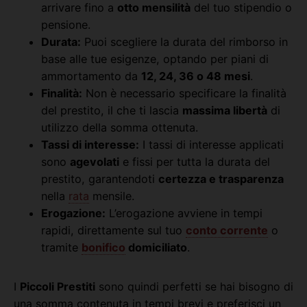
arrivare fino a
otto mensilità
del tuo stipendio o
pensione.
Durata:
Puoi scegliere la durata del rimborso in
base alle tue esigenze, optando per piani di
ammortamento da
12, 24, 36 o 48 mesi
.
Finalità:
Non è necessario specificare la finalità
del prestito, il che ti lascia
massima libertà
di
utilizzo della somma ottenuta.
Tassi di interesse:
I tassi di interesse applicati
sono
agevolati
e fissi per tutta la durata del
prestito, garantendoti
certezza e trasparenza
nella
rata
mensile.
Erogazione:
L’erogazione avviene in tempi
rapidi, direttamente sul tuo
conto corrente
o
tramite
bonifico
domiciliato
.
I
Piccoli Prestiti
sono quindi perfetti se hai bisogno di
una somma contenuta in tempi brevi e preferisci un