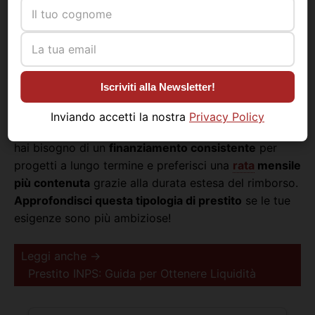
tipologia di prestito.
migliori offerte di prestito.
Erogazione:
L’erogazione avviene tramite
cessione del quinto
dello stipendio o della
Procedi all\'analisi!
pensione, con
rata
mensile trattenuta
direttamente
dalla busta paga o dall’assegno
Iscriviti alla Newsletter!
pensionistico.
Inviando accetti la nostra
Privacy Policy
I
Prestiti Pluriennali
sono quindi la scelta ideale se
hai bisogno di un
finanziamento consistente
per
progetti a lungo termine e preferisci una
rata
mensile
più contenuta
grazie alla durata estesa del rimborso.
Approfondisci questa tipologia di prestito
se le tue
esigenze sono più ambiziose!
Leggi anche →
Prestito INPS: Guida per Ottenere Liquidità