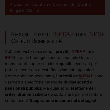
Anzianità Lavorativa e Cessione del Quinto:
Requisiti Minimi
Requisiti Prestiti
INPDAP
(ora
INPS
):
Chi può Richiederli
#
Abbiamo visto cosa sono i
prestiti
INPDAP
(ora
INPS
) e quali tipologie sono disponibili. Ora è il
momento di capire se hai i
requisiti
necessari per
poter accedere a questi finanziamenti agevolati.
Come abbiamo accennato, i
prestiti ex
INPDAP
sono
riservati a specifiche categorie di
dipendenti e
pensionati pubblici
. Ma quali sono esattamente i
criteri di ammissibilità
da soddisfare per presentare
la domanda?
Scopriamolo insieme nel dettaglio!