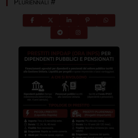
Pluriennali
#