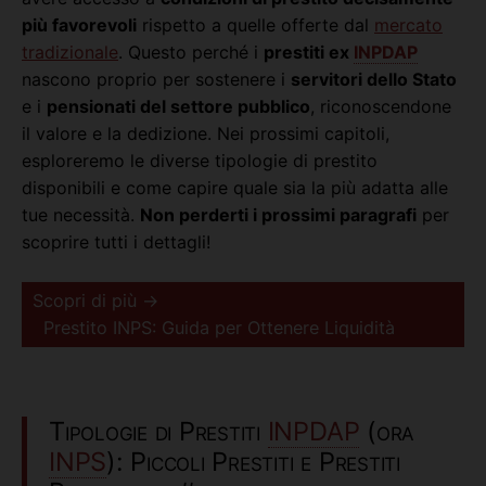
più favorevoli
rispetto a quelle offerte dal
mercato
tradizionale
. Questo perché i
prestiti ex
INPDAP
nascono proprio per sostenere i
servitori dello Stato
e i
pensionati del settore pubblico
, riconoscendone
il valore e la dedizione. Nei prossimi capitoli,
esploreremo le diverse tipologie di prestito
disponibili e come capire quale sia la più adatta alle
tue necessità.
Non perderti i prossimi paragrafi
per
scoprire tutti i dettagli!
Scopri di più →
Prestito INPS: Guida per Ottenere Liquidità
Tipologie di Prestiti
INPDAP
(ora
INPS
): Piccoli Prestiti e Prestiti