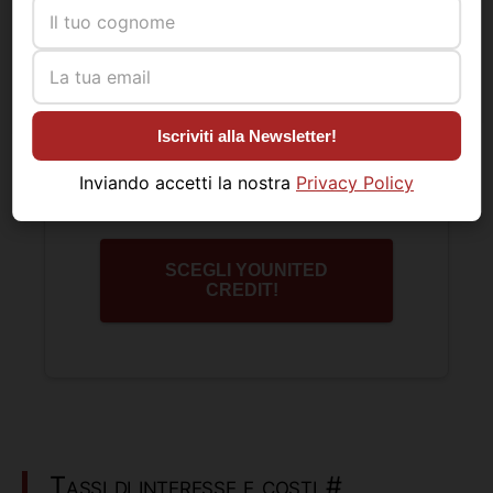
migliori offerte di prestito.
Scegli la semplicità, scopri tutti i vantaggi di un
Procedi all\'analisi!
prestito online con
Younited Credit
.
Le condizioni economiche dell’esempio potranno
Iscriviti alla Newsletter!
cambiare in base al tuo
merito creditizio
o in caso
di richiesta di diverso importo/durata o di adesione
Inviando accetti la nostra
Privacy Policy
a un’assicurazione facoltativa.
SCEGLI YOUNITED
CREDIT!
Tassi di interesse e costi
#