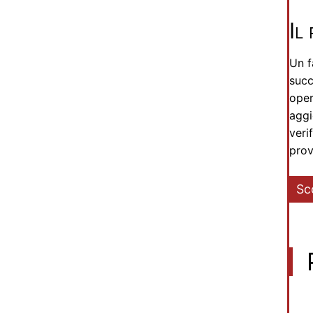
Il
Un f
succ
oper
aggi
veri
prov
Sc