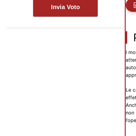
Invia Voto
I mo
atte
auto
appr
Le c
effe
Anch
non 
l’op