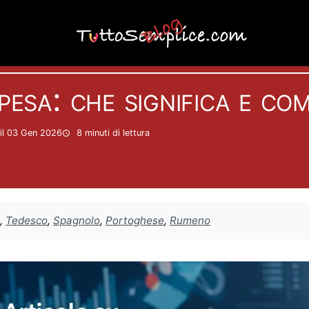
Carte
pesa: che significa e co
il 03 Gen 2026
8 minuti
di lettura
,
Tedesco
,
Spagnolo
,
Portoghese
,
Rumeno