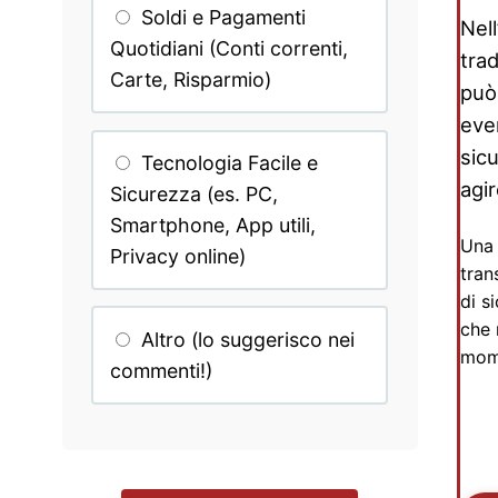
Soldi e Pagamenti
Nell
Quotidiani (Conti correnti,
trad
Carte, Risparmio)
può 
eve
sic
Tecnologia Facile e
agi
Sicurezza (es. PC,
Smartphone, App utili,
Una 
Privacy online)
tran
di s
che 
Altro (lo suggerisco nei
mome
commenti!)