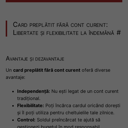
Card preplătit fără cont curent:
Libertate și flexibilitate la îndemână
#
Avantaje și dezavantaje
Un
card preplătit fără cont curent
oferă diverse
avantaje:
Independență:
Nu ești legat de un cont curent
tradițional.
Flexibilitate:
Poți încărca cardul oricând dorești
și îl poți utiliza pentru cheltuielile tale zilnice.
Control:
Soldul preîncărcat te ajută să
gestionezi bugetul în mod responsabil.