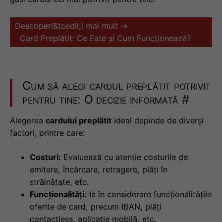
Descoperi&tcedil;i mai mult →
Card Preplătit: Ce Este și Cum Funcționează?
Cum să alegi cardul preplătit potrivit
pentru tine: O decizie informată
#
Alegerea
cardului preplătit
ideal depinde de diverși
factori, printre care:
Costuri:
Evaluează cu atenție costurile de
emitere, încărcare, retragere, plăți în
străinătate, etc.
Funcționalități:
Ia în considerare funcționalitățile
oferite de card, precum IBAN, plăți
contactless, aplicație mobilă, etc.