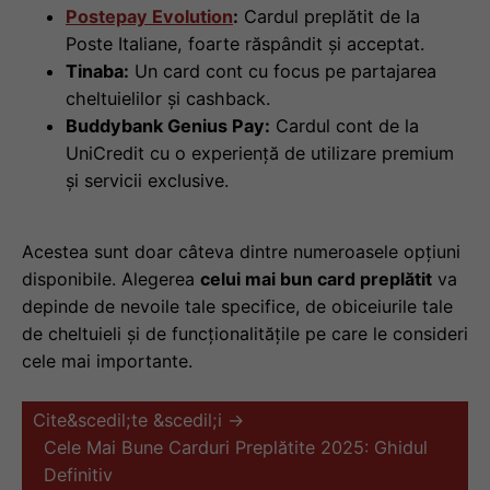
Postepay Evolution
:
Cardul preplătit de la
Poste Italiane, foarte răspândit și acceptat.
Tinaba:
Un card cont cu focus pe partajarea
cheltuielilor și cashback.
Buddybank Genius Pay:
Cardul cont de la
UniCredit cu o experiență de utilizare premium
și servicii exclusive.
Acestea sunt doar câteva dintre numeroasele opțiuni
disponibile. Alegerea
celui mai bun card preplătit
va
depinde de nevoile tale specifice, de obiceiurile tale
de cheltuieli și de funcționalitățile pe care le consideri
cele mai importante.
Cite&scedil;te &scedil;i →
Cele Mai Bune Carduri Preplătite 2025: Ghidul
Definitiv