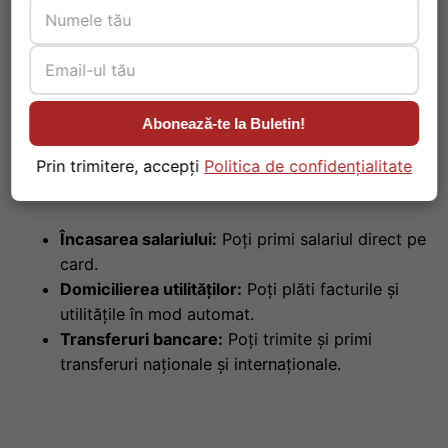
Ce este un IBAN și de ce este important
IBAN-ul
(International Bank Account Number) este un
cod de identificare internațional care permite
Abonează-te la Buletin!
efectuarea și primirea plăților într-un mod sigur și
rapid. A avea un IBAN pe cardul tău preplătit îți oferă
Prin trimitere, accepți
Politica de confidențialitate
numeroase avantaje, printre care:
Încasarea salariului:
Poți primi salariul direct pe
card.
Domicilierea utilităților:
Poți plăti facturile și
utilitățile în mod automat.
Transferuri bancare:
Poți trimite și primi
transferuri naționale și internaționale.