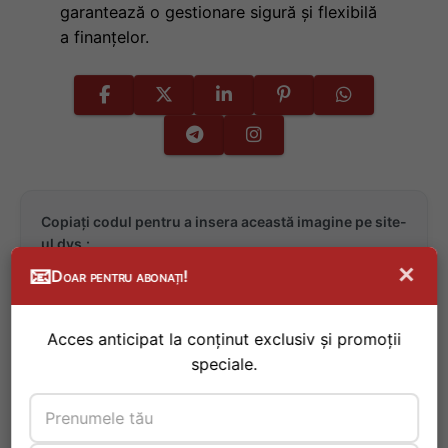
garantează o gestionare sigură și flexibilă
a finanțelor.
Copiați codul pentru a insera această imagine pe site-
ul dvs.:
×
Copiază codul
📧
Doar pentru abonați!
Acces anticipat la conținut exclusiv și promoții
speciale.