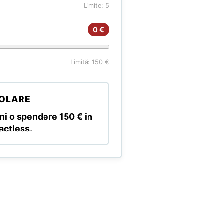
Limite: 5
0 €
Limită: 150 €
GOLARE
oni o spendere
150 € in
actless.