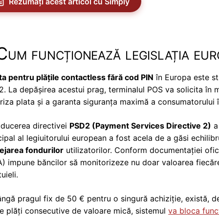
Rezumați acest articol cu Simply
Cum funcționează legislația eu
ta pentru plățile contactless fără cod PIN
în Europa este st
. La depășirea acestui prag, terminalul POS va solicita în
riza plata și a garanta siguranța maximă a consumatorului î
oducerea directivei
PSD2 (Payment Services Directive 2)
a 
cipal al legiuitorului european a fost acela de a găsi echilib
ejarea fondurilor
utilizatorilor. Conform documentației oficia
) impune băncilor să monitorizeze nu doar valoarea fiecărei
uieli.
ângă pragul fix de 50 € pentru o singură achiziție, există, d
e plăți consecutive de valoare mică, sistemul
va bloca func