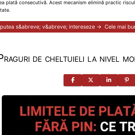
ea plată consecutivă. Acest mecanism elimină practic riscul 
tate.
 putea s&abreve; v&abreve; intereseze →
Cele mai bun
Praguri de cheltuieli la nivel mo