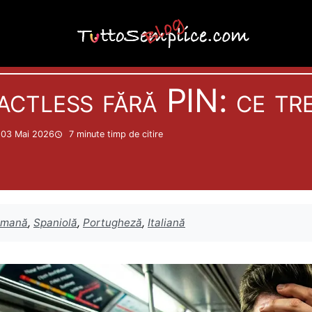
Carduri
actless fără PIN: ce treb
a 03 Mai 2026
7 minute
timp de citire
rmană
,
Spaniolă
,
Portugheză
,
Italiană