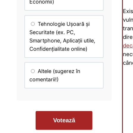
Economii)
Exi
vuln
Tehnologie Ușoară și
tran
Securitate (ex. PC,
dir
Smartphone, Aplicații utile,
dec
Confidențialitate online)
nec
cân
Altele (sugerez în
comentarii!)
Votează