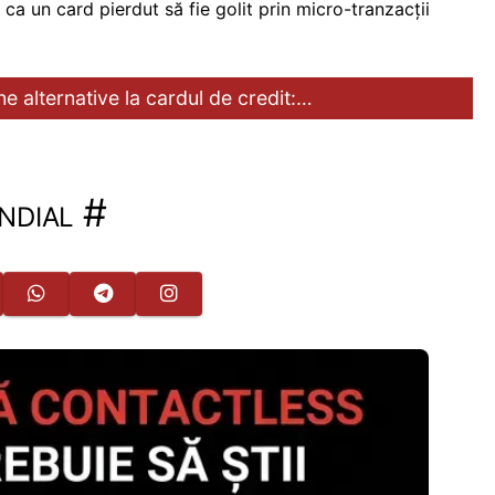
ca un card pierdut să fie golit prin micro-tranzacții
e alternative la cardul de credit:…
ndial
#