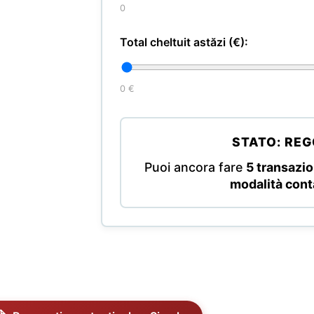
0
Total cheltuit astăzi (€):
0 €
STATO: RE
Puoi ancora fare
5 transazi
modalità cont