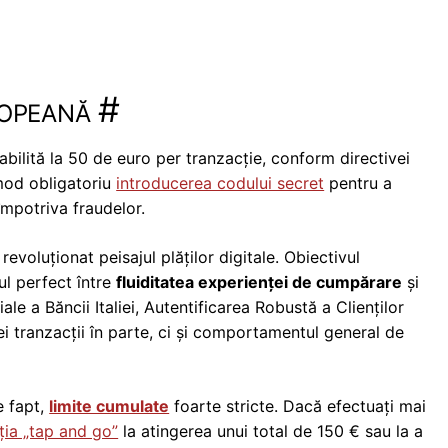
ropeană
#
abilită la 50 de euro per tranzacție, conform directivei
 mod obligatoriu
introducerea codului secret
pentru a
mpotriva fraudelor.
revoluționat peisajul plăților digitale. Obiectivul
rul perfect între
fluiditatea experienței de cumpărare
și
le a Băncii Italiei, Autentificarea Robustă a Clienților
 tranzacții în parte, ci și comportamentul general de
e fapt,
limite cumulate
foarte stricte. Dacă efectuați mai
ția „tap and go”
la atingerea unui total de 150 € sau la a