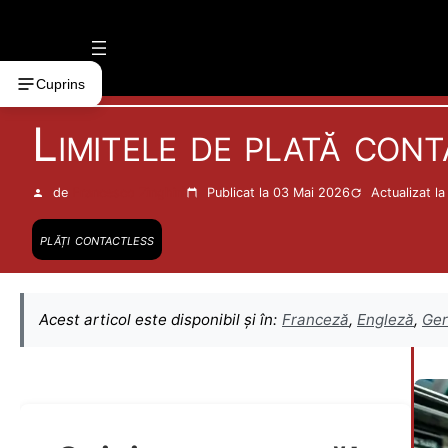
Vai
al
contenuto
Cuprins
Limitele de plată cont
de
Francesco Zinghinì
Publicat la 03 Mai 2026
Actualizat l
plăți contactless
Acest articol este disponibil și în:
Franceză
,
Engleză
,
Ge