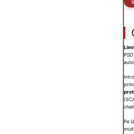
Limi
PSD2
auto
Intr
prin
prot
(SCA
chelt
Pe l
mult