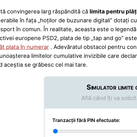
stă convingerea larg răspândită că
limita pentru plă
erabile în fața „hoților de buzunare digitali” dotați 
sport în comun. În realitate, aceasta este o legendă 
ectivei europene PSD2, plata de tip „tap and go” este
ât plata în numerar
. Adevăratul obstacol pentru cons
unoașterea limitelor cumulative invizibile care decla
d aceștia se grăbesc cel mai tare.
Simulator limite
Află când îți va solic
Tranzacții fără PIN efectuate: