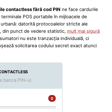
țile contactless fără cod PIN
ne face cardurile
cu terminale POS portabile în mijloacele de
urbană: datorită protocoalelor stricte ale
, din punct de vedere statistic,
mult mai sigură
umatori nu este tranzacția individuală, ci
nșează solicitarea codului secret exact atunci
 contactless
ita banca PIN-ul.
0